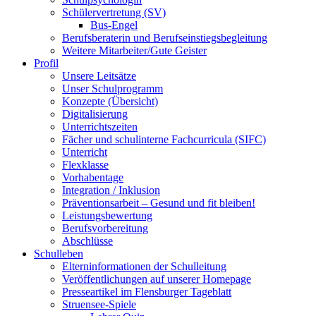
Schülervertretung (SV)
Bus-Engel
Berufsberaterin und Berufseinstiegsbegleitung
Weitere Mitarbeiter/Gute Geister
Profil
Unsere Leitsätze
Unser Schulprogramm
Konzepte (Übersicht)
Digitalisierung
Unterrichtszeiten
Fächer und schulinterne Fachcurricula (SIFC)
Unterricht
Flexklasse
Vorhabentage
Integration / Inklusion
Präventionsarbeit – Gesund und fit bleiben!
Leistungsbewertung
Berufsvorbereitung
Abschlüsse
Schulleben
Elterninformationen der Schulleitung
Veröffentlichungen auf unserer Homepage
Presseartikel im Flensburger Tageblatt
Struensee-Spiele