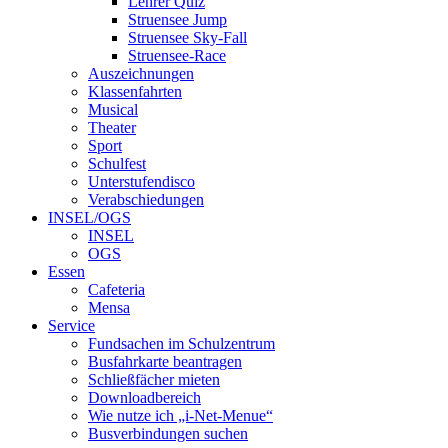
Lehrer Quiz
Struensee Jump
Struensee Sky-Fall
Struensee-Race
Auszeichnungen
Klassenfahrten
Musical
Theater
Sport
Schulfest
Unterstufendisco
Verabschiedungen
INSEL/OGS
INSEL
OGS
Essen
Cafeteria
Mensa
Service
Fundsachen im Schulzentrum
Busfahrkarte beantragen
Schließfächer mieten
Downloadbereich
Wie nutze ich „i-Net-Menue“
Busverbindungen suchen