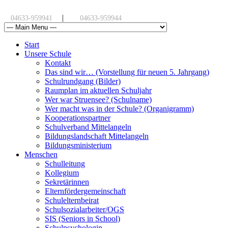
|
04633-959941
04633-959944
Start
Unsere Schule
Kontakt
Das sind wir… (Vorstellung für neuen 5. Jahrgang)
Schulrundgang (Bilder)
Raumplan im aktuellen Schuljahr
Wer war Struensee? (Schulname)
Wer macht was in der Schule? (Organigramm)
Kooperationspartner
Schulverband Mittelangeln
Bildungslandschaft Mittelangeln
Bildungsministerium
Menschen
Schulleitung
Kollegium
Sekretärinnen
Elternfördergemeinschaft
Schulelternbeirat
Schulsozialarbeiter/OGS
SIS (Seniors in School)
Schulpsychologin