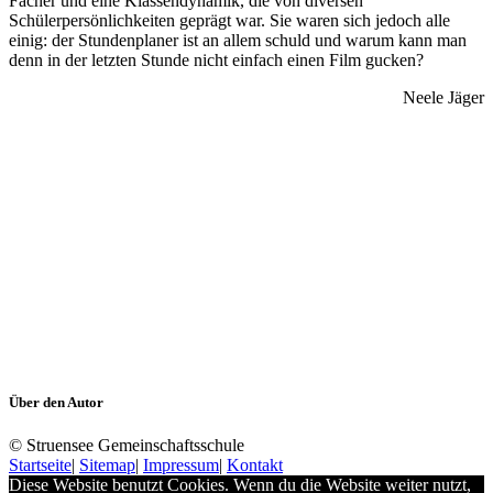
Fächer und eine Klassendynamik, die von diversen
Schülerpersönlichkeiten geprägt war. Sie waren sich jedoch alle
einig: der Stundenplaner ist an allem schuld und warum kann man
denn in der letzten Stunde nicht einfach einen Film gucken?
Neele Jäger
Über den Autor
© Struensee Gemeinschaftsschule
Startseite
|
Sitemap
|
Impressum
|
Kontakt
Diese Website benutzt Cookies. Wenn du die Website weiter nutzt,