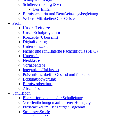
Schülervertretung (SV)
Bus-Engel
Berufsberaterin und Berufseinstiegsbegleitung
Weitere Mitarbeiter/Gute Geister
Profil
Unsere Leitsätze
Unser Schulprogramm
Konzepte (Übersicht)
Digitalisierung
Unterrichtszeiten
Fächer und schulinterne Fachcurricula (SIFC)
Unterricht
Flexklasse
Vorhabentage
Integration / Inklusion
Präventionsarbeit – Gesund und fit bleiben!
Leistungsbewertung
Berufsvorbereitung
Abschlüsse
Schulleben
Elterninformationen der Schulleitung
Veröffentlichungen auf unserer Homepage
Presseartikel im Flensburger Tageblatt
Struensee-Spiele