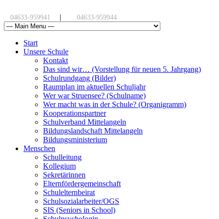
|
04633-959941
04633-959944
Start
Unsere Schule
Kontakt
Das sind wir… (Vorstellung für neuen 5. Jahrgang)
Schulrundgang (Bilder)
Raumplan im aktuellen Schuljahr
Wer war Struensee? (Schulname)
Wer macht was in der Schule? (Organigramm)
Kooperationspartner
Schulverband Mittelangeln
Bildungslandschaft Mittelangeln
Bildungsministerium
Menschen
Schulleitung
Kollegium
Sekretärinnen
Elternfördergemeinschaft
Schulelternbeirat
Schulsozialarbeiter/OGS
SIS (Seniors in School)
Schulpsychologin