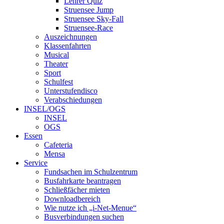
Lehrer Quiz
Struensee Jump
Struensee Sky-Fall
Struensee-Race
Auszeichnungen
Klassenfahrten
Musical
Theater
Sport
Schulfest
Unterstufendisco
Verabschiedungen
INSEL/OGS
INSEL
OGS
Essen
Cafeteria
Mensa
Service
Fundsachen im Schulzentrum
Busfahrkarte beantragen
Schließfächer mieten
Downloadbereich
Wie nutze ich „i-Net-Menue“
Busverbindungen suchen