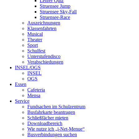
Lehrer Quiz
Struensee Jump
Struensee Sky-Fall
Struensee-Race
Auszeichnungen
Klassenfahrten
Musical
Theater
Sport
Schulfest
Unterstufendisco
Verabschiedungen
INSEL/OGS
INSEL
OGS
Essen
Cafeteria
Mensa
Service
Fundsachen im Schulzentrum
Busfahrkarte beantragen
Schließfächer mieten
Downloadbereich
Wie nutze ich „i-Net-Menue“
Busverbindungen suchen