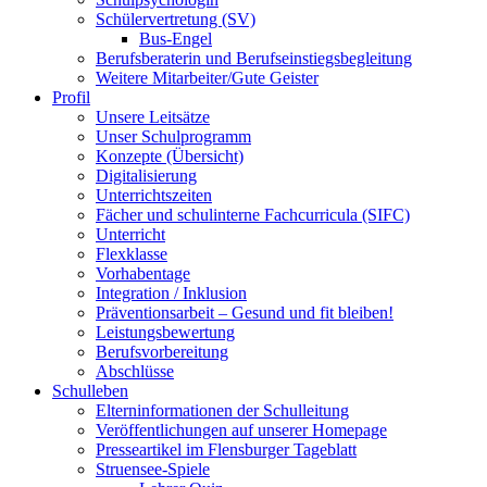
Schülervertretung (SV)
Bus-Engel
Berufsberaterin und Berufseinstiegsbegleitung
Weitere Mitarbeiter/Gute Geister
Profil
Unsere Leitsätze
Unser Schulprogramm
Konzepte (Übersicht)
Digitalisierung
Unterrichtszeiten
Fächer und schulinterne Fachcurricula (SIFC)
Unterricht
Flexklasse
Vorhabentage
Integration / Inklusion
Präventionsarbeit – Gesund und fit bleiben!
Leistungsbewertung
Berufsvorbereitung
Abschlüsse
Schulleben
Elterninformationen der Schulleitung
Veröffentlichungen auf unserer Homepage
Presseartikel im Flensburger Tageblatt
Struensee-Spiele