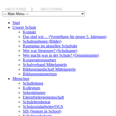
|
04633-959941
04633-959944
Start
Unsere Schule
Kontakt
Das sind wir… (Vorstellung für neuen 5. Jahrgang)
Schulrundgang (Bilder)
Raumplan im aktuellen Schuljahr
Wer war Struensee? (Schulname)
Wer macht was in der Schule? (Organigramm)
Kooperationspartner
Schulverband Mittelangeln
Bildungslandschaft Mittelangeln
Bildungsministerium
Menschen
Schulleitung
Kollegium
Sekretärinnen
Elternfördergemeinschaft
Schulelternbeirat
Schulsozialarbeiter/OGS
SIS (Seniors in School)
Schulpsychologin