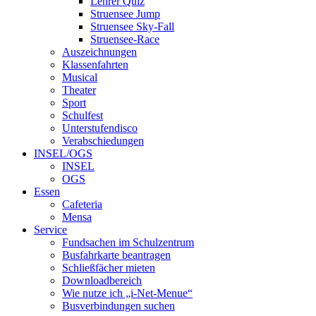
Lehrer Quiz
Struensee Jump
Struensee Sky-Fall
Struensee-Race
Auszeichnungen
Klassenfahrten
Musical
Theater
Sport
Schulfest
Unterstufendisco
Verabschiedungen
INSEL/OGS
INSEL
OGS
Essen
Cafeteria
Mensa
Service
Fundsachen im Schulzentrum
Busfahrkarte beantragen
Schließfächer mieten
Downloadbereich
Wie nutze ich „i-Net-Menue“
Busverbindungen suchen