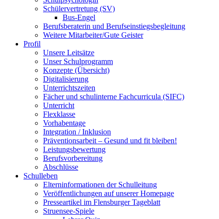
Schülervertretung (SV)
Bus-Engel
Berufsberaterin und Berufseinstiegsbegleitung
Weitere Mitarbeiter/Gute Geister
Profil
Unsere Leitsätze
Unser Schulprogramm
Konzepte (Übersicht)
Digitalisierung
Unterrichtszeiten
Fächer und schulinterne Fachcurricula (SIFC)
Unterricht
Flexklasse
Vorhabentage
Integration / Inklusion
Präventionsarbeit – Gesund und fit bleiben!
Leistungsbewertung
Berufsvorbereitung
Abschlüsse
Schulleben
Elterninformationen der Schulleitung
Veröffentlichungen auf unserer Homepage
Presseartikel im Flensburger Tageblatt
Struensee-Spiele