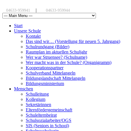
|
04633-959941
04633-959944
Start
Unsere Schule
Kontakt
Das sind wir… (Vorstellung für neuen 5. Jahrgang)
Schulrundgang (Bilder)
Raumplan im aktuellen Schuljahr
Wer war Struensee? (Schulname)
Wer macht was in der Schule? (Organigramm)
Kooperationspartner
Schulverband Mittelangeln
Bildungslandschaft Mittelangeln
Bildungsministerium
Menschen
Schulleitung
Kollegium
Sekretärinnen
Elternfördergemeinschaft
Schulelternbeirat
Schulsozialarbeiter/OGS
SIS (Seniors in School)
Schulpsychologin