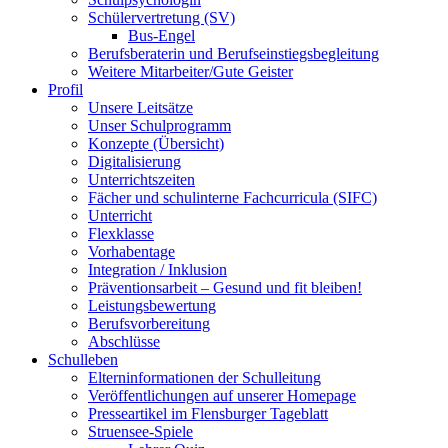
Schülervertretung (SV)
Bus-Engel
Berufsberaterin und Berufseinstiegsbegleitung
Weitere Mitarbeiter/Gute Geister
Profil
Unsere Leitsätze
Unser Schulprogramm
Konzepte (Übersicht)
Digitalisierung
Unterrichtszeiten
Fächer und schulinterne Fachcurricula (SIFC)
Unterricht
Flexklasse
Vorhabentage
Integration / Inklusion
Präventionsarbeit – Gesund und fit bleiben!
Leistungsbewertung
Berufsvorbereitung
Abschlüsse
Schulleben
Elterninformationen der Schulleitung
Veröffentlichungen auf unserer Homepage
Presseartikel im Flensburger Tageblatt
Struensee-Spiele