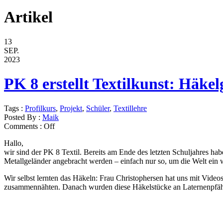
Artikel
13
SEP.
2023
PK 8 erstellt Textilkunst: Häke
Tags :
Profilkurs
,
Projekt
,
Schüler
,
Textillehre
Posted By :
Maik
Comments :
Off
Hallo,
wir sind der PK 8 Textil. Bereits am Ende des letzten Schuljahres hab
Metallgeländer angebracht werden – einfach nur so, um die Welt ein
Wir selbst lernten das Häkeln: Frau Christophersen hat uns mit Vide
zusammennähten. Danach wurden diese Häkelstücke an Laternenpfähle,