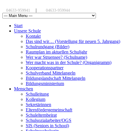
|
04633-959941
04633-959944
Start
Unsere Schule
Kontakt
Das sind wir… (Vorstellung für neuen 5. Jahrgang)
Schulrundgang (Bilder)
Raumplan im aktuellen Schuljahr
Wer war Struensee? (Schulname)
Wer macht was in der Schule? (Organigramm)
Kooperationspartner
Schulverband Mittelangeln
Bildungslandschaft Mittelangeln
Bildungsministerium
Menschen
Schulleitung
Kollegium
Sekretärinnen
Elternfördergemeinschaft
Schulelternbeirat
Schulsozialarbeiter/OGS
SIS (Seniors in School)
Schulpsychologin