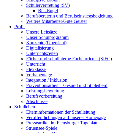
Schülervertretung (SV)
Bus-Engel
Berufsberaterin und Berufseinstiegsbegleitung
Weitere Mitarbeiter/Gute Geister
Profil
Unsere Leitsätze
Unser Schulprogramm
Konzepte (Übersicht)
Digitalisierung
Unterrichtszeiten
Fächer und schulinterne Fachcurricula (SIFC)
Unterricht
Flexklasse
Vorhabentage
Integration / Inklusion
Präventionsarbeit – Gesund und fit bleiben!
Leistungsbewertung
Berufsvorbereitung
Abschlüsse
Schulleben
Elterninformationen der Schulleitung
Veröffentlichungen auf unserer Homepage
Presseartikel im Flensburger Tageblatt
Struensee-Spiele