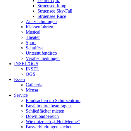
Lehrer Quiz
Struensee Jump
Struensee Sky-Fall
Struensee-Race
Auszeichnungen
Klassenfahrten
Musical
Theater
Sport
Schulfest
Unterstufendisco
Verabschiedungen
INSEL/OGS
INSEL
OGS
Essen
Cafeteria
Mensa
Service
Fundsachen im Schulzentrum
Busfahrkarte beantragen
Schließfächer mieten
Downloadbereich
Wie nutze ich „i-Net-Menue“
Busverbindungen suchen