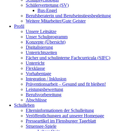
Schülervertretung (SV)
Bus-Engel
Berufsberaterin und Berufseinstiegsbegleitung
Weitere Mitarbeiter/Gute Geister
Profil
Unsere Leitsätze
Unser Schulprogramm
Konzepte (Übersicht)
Digitalisierung
Unterrichtszeiten
Fächer und schulinterne Fachcurricula (SIFC)
Unterricht
Flexklasse
Vorhabentage
Integration / Inklusion
Präventionsarbeit – Gesund und fit bleiben!
Leistungsbewertung
Berufsvorbereitung
Abschlüsse
Schulleben
Elterninformationen der Schulleitung
Veröffentlichungen auf unserer Homepage
Presseartikel im Flensburger Tageblatt
Struensee-Spiele