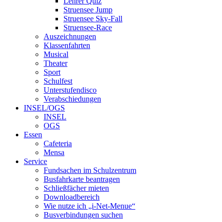
Lehrer Quiz
Struensee Jump
Struensee Sky-Fall
Struensee-Race
Auszeichnungen
Klassenfahrten
Musical
Theater
Sport
Schulfest
Unterstufendisco
Verabschiedungen
INSEL/OGS
INSEL
OGS
Essen
Cafeteria
Mensa
Service
Fundsachen im Schulzentrum
Busfahrkarte beantragen
Schließfächer mieten
Downloadbereich
Wie nutze ich „i-Net-Menue“
Busverbindungen suchen