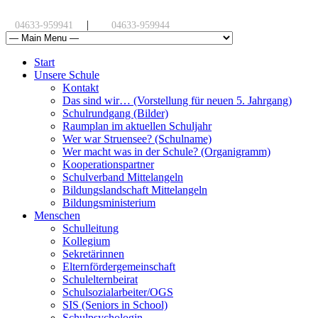
|
04633-959941
04633-959944
Start
Unsere Schule
Kontakt
Das sind wir… (Vorstellung für neuen 5. Jahrgang)
Schulrundgang (Bilder)
Raumplan im aktuellen Schuljahr
Wer war Struensee? (Schulname)
Wer macht was in der Schule? (Organigramm)
Kooperationspartner
Schulverband Mittelangeln
Bildungslandschaft Mittelangeln
Bildungsministerium
Menschen
Schulleitung
Kollegium
Sekretärinnen
Elternfördergemeinschaft
Schulelternbeirat
Schulsozialarbeiter/OGS
SIS (Seniors in School)
Schulpsychologin