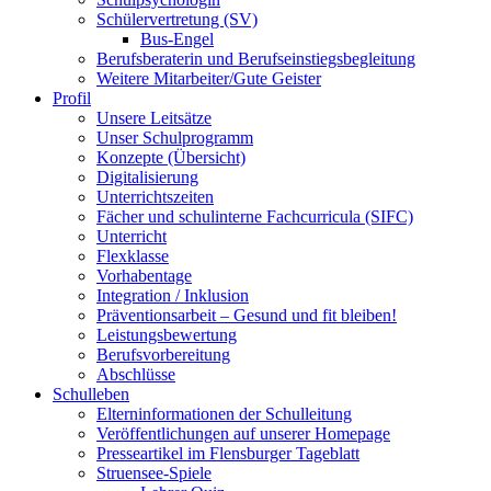
Schülervertretung (SV)
Bus-Engel
Berufsberaterin und Berufseinstiegsbegleitung
Weitere Mitarbeiter/Gute Geister
Profil
Unsere Leitsätze
Unser Schulprogramm
Konzepte (Übersicht)
Digitalisierung
Unterrichtszeiten
Fächer und schulinterne Fachcurricula (SIFC)
Unterricht
Flexklasse
Vorhabentage
Integration / Inklusion
Präventionsarbeit – Gesund und fit bleiben!
Leistungsbewertung
Berufsvorbereitung
Abschlüsse
Schulleben
Elterninformationen der Schulleitung
Veröffentlichungen auf unserer Homepage
Presseartikel im Flensburger Tageblatt
Struensee-Spiele