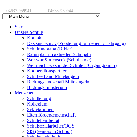
|
04633-959941
04633-959944
Start
Unsere Schule
Kontakt
Das sind wir… (Vorstellung für neuen 5. Jahrgang)
Schulrundgang (Bilder)
Raumplan im aktuellen Schuljahr
Wer war Struensee? (Schulname)
Wer macht was in der Schule? (Organigramm)
Kooperationspartner
Schulverband Mittelangeln
Bildungslandschaft Mittelangeln
Bildungsministerium
Menschen
Schulleitung
Kollegium
Sekretärinnen
Elternfördergemeinschaft
Schulelternbeirat
Schulsozialarbeiter/OGS
SIS (Seniors in School)
Schulpsychologin