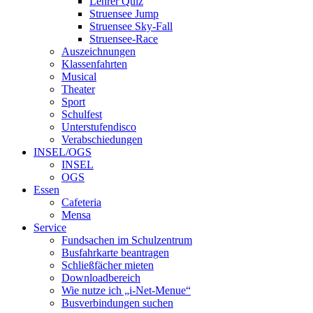
Lehrer Quiz
Struensee Jump
Struensee Sky-Fall
Struensee-Race
Auszeichnungen
Klassenfahrten
Musical
Theater
Sport
Schulfest
Unterstufendisco
Verabschiedungen
INSEL/OGS
INSEL
OGS
Essen
Cafeteria
Mensa
Service
Fundsachen im Schulzentrum
Busfahrkarte beantragen
Schließfächer mieten
Downloadbereich
Wie nutze ich „i-Net-Menue“
Busverbindungen suchen