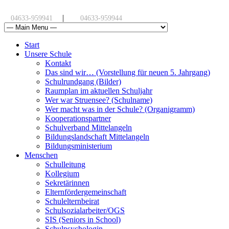
|
04633-959941
04633-959944
Start
Unsere Schule
Kontakt
Das sind wir… (Vorstellung für neuen 5. Jahrgang)
Schulrundgang (Bilder)
Raumplan im aktuellen Schuljahr
Wer war Struensee? (Schulname)
Wer macht was in der Schule? (Organigramm)
Kooperationspartner
Schulverband Mittelangeln
Bildungslandschaft Mittelangeln
Bildungsministerium
Menschen
Schulleitung
Kollegium
Sekretärinnen
Elternfördergemeinschaft
Schulelternbeirat
Schulsozialarbeiter/OGS
SIS (Seniors in School)
Schulpsychologin