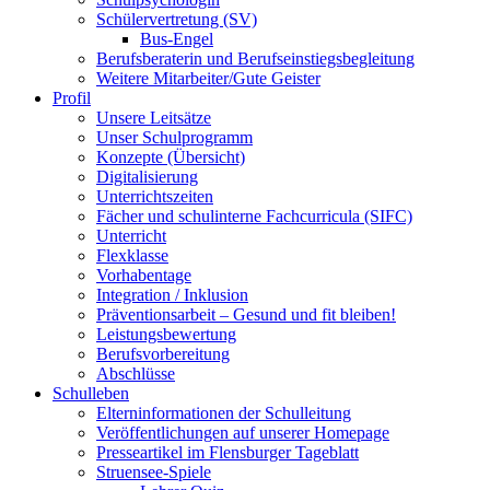
Schülervertretung (SV)
Bus-Engel
Berufsberaterin und Berufseinstiegsbegleitung
Weitere Mitarbeiter/Gute Geister
Profil
Unsere Leitsätze
Unser Schulprogramm
Konzepte (Übersicht)
Digitalisierung
Unterrichtszeiten
Fächer und schulinterne Fachcurricula (SIFC)
Unterricht
Flexklasse
Vorhabentage
Integration / Inklusion
Präventionsarbeit – Gesund und fit bleiben!
Leistungsbewertung
Berufsvorbereitung
Abschlüsse
Schulleben
Elterninformationen der Schulleitung
Veröffentlichungen auf unserer Homepage
Presseartikel im Flensburger Tageblatt
Struensee-Spiele