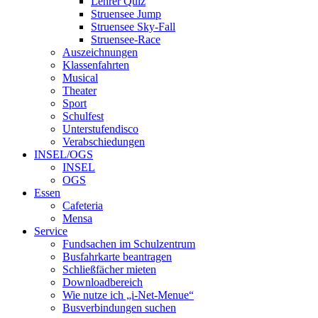
Lehrer Quiz
Struensee Jump
Struensee Sky-Fall
Struensee-Race
Auszeichnungen
Klassenfahrten
Musical
Theater
Sport
Schulfest
Unterstufendisco
Verabschiedungen
INSEL/OGS
INSEL
OGS
Essen
Cafeteria
Mensa
Service
Fundsachen im Schulzentrum
Busfahrkarte beantragen
Schließfächer mieten
Downloadbereich
Wie nutze ich „i-Net-Menue“
Busverbindungen suchen