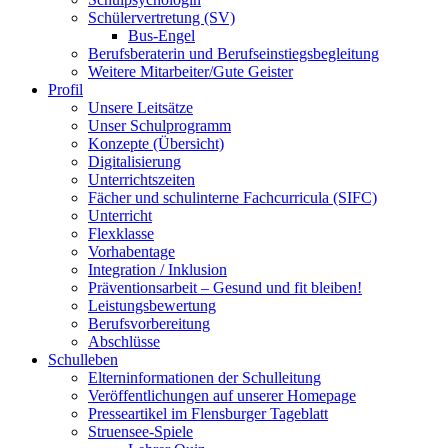
Schülervertretung (SV)
Bus-Engel
Berufsberaterin und Berufseinstiegsbegleitung
Weitere Mitarbeiter/Gute Geister
Profil
Unsere Leitsätze
Unser Schulprogramm
Konzepte (Übersicht)
Digitalisierung
Unterrichtszeiten
Fächer und schulinterne Fachcurricula (SIFC)
Unterricht
Flexklasse
Vorhabentage
Integration / Inklusion
Präventionsarbeit – Gesund und fit bleiben!
Leistungsbewertung
Berufsvorbereitung
Abschlüsse
Schulleben
Elterninformationen der Schulleitung
Veröffentlichungen auf unserer Homepage
Presseartikel im Flensburger Tageblatt
Struensee-Spiele