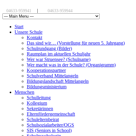
|
04633-959941
04633-959944
Start
Unsere Schule
Kontakt
Das sind wir… (Vorstellung für neuen 5. Jahrgang)
Schulrundgang (Bilder)
Raumplan im aktuellen Schuljahr
Wer war Struensee? (Schulname)
Wer macht was in der Schule? (Organigramm)
Kooperationspartner
Schulverband Mittelangeln
Bildungslandschaft Mittelangeln
Bildungsministerium
Menschen
Schulleitung
Kollegium
Sekretärinnen
Elternfördergemeinschaft
Schulelternbeirat
Schulsozialarbeiter/OGS
SIS (Seniors in School)
Schulpsychologin