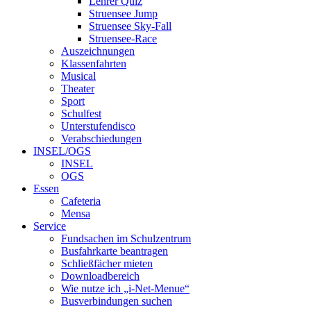
Lehrer Quiz
Struensee Jump
Struensee Sky-Fall
Struensee-Race
Auszeichnungen
Klassenfahrten
Musical
Theater
Sport
Schulfest
Unterstufendisco
Verabschiedungen
INSEL/OGS
INSEL
OGS
Essen
Cafeteria
Mensa
Service
Fundsachen im Schulzentrum
Busfahrkarte beantragen
Schließfächer mieten
Downloadbereich
Wie nutze ich „i-Net-Menue“
Busverbindungen suchen