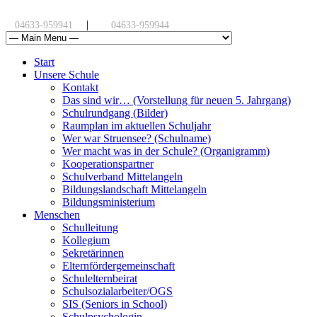
|
04633-959941
04633-959944
Start
Unsere Schule
Kontakt
Das sind wir… (Vorstellung für neuen 5. Jahrgang)
Schulrundgang (Bilder)
Raumplan im aktuellen Schuljahr
Wer war Struensee? (Schulname)
Wer macht was in der Schule? (Organigramm)
Kooperationspartner
Schulverband Mittelangeln
Bildungslandschaft Mittelangeln
Bildungsministerium
Menschen
Schulleitung
Kollegium
Sekretärinnen
Elternfördergemeinschaft
Schulelternbeirat
Schulsozialarbeiter/OGS
SIS (Seniors in School)
Schulpsychologin