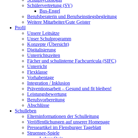
Schülervertretung (SV)
Bus-Engel
Berufsberaterin und Berufseinstiegsbegleitung
Weitere Mitarbeiter/Gute Geister
Profil
Unsere Leitsätze
Unser Schulprogramm
Konzepte (Übersicht)
Digitalisierung
Unterrichtszeiten
Fächer und schulinterne Fachcurricula (SIFC)
Unterricht
Flexklasse
Vorhabentage
Integration / Inklusion
Präventionsarbeit – Gesund und fit bleiben!
Leistungsbewertung
Berufsvorbereitung
Abschlüsse
Schulleben
Elterninformationen der Schulleitung
Veröffentlichungen auf unserer Homepage
Presseartikel im Flensburger Tageblatt
Struensee-Spiele