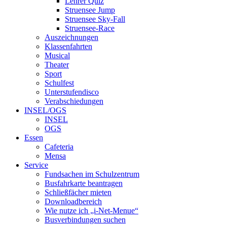
Lehrer Quiz
Struensee Jump
Struensee Sky-Fall
Struensee-Race
Auszeichnungen
Klassenfahrten
Musical
Theater
Sport
Schulfest
Unterstufendisco
Verabschiedungen
INSEL/OGS
INSEL
OGS
Essen
Cafeteria
Mensa
Service
Fundsachen im Schulzentrum
Busfahrkarte beantragen
Schließfächer mieten
Downloadbereich
Wie nutze ich „i-Net-Menue“
Busverbindungen suchen