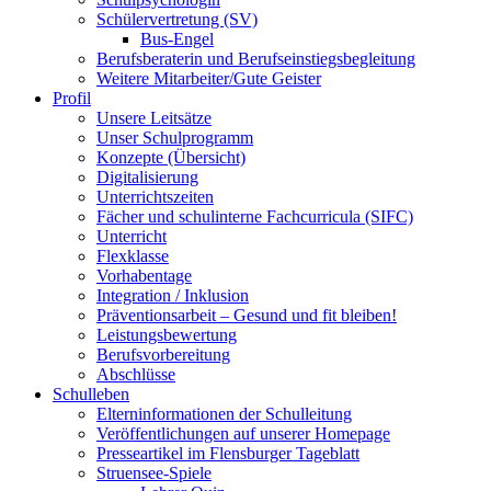
Schülervertretung (SV)
Bus-Engel
Berufsberaterin und Berufseinstiegsbegleitung
Weitere Mitarbeiter/Gute Geister
Profil
Unsere Leitsätze
Unser Schulprogramm
Konzepte (Übersicht)
Digitalisierung
Unterrichtszeiten
Fächer und schulinterne Fachcurricula (SIFC)
Unterricht
Flexklasse
Vorhabentage
Integration / Inklusion
Präventionsarbeit – Gesund und fit bleiben!
Leistungsbewertung
Berufsvorbereitung
Abschlüsse
Schulleben
Elterninformationen der Schulleitung
Veröffentlichungen auf unserer Homepage
Presseartikel im Flensburger Tageblatt
Struensee-Spiele