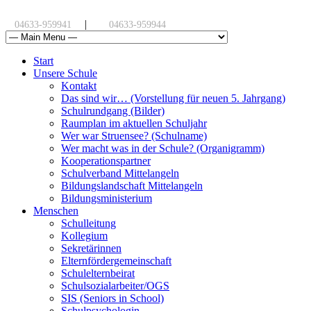
|
04633-959941
04633-959944
Start
Unsere Schule
Kontakt
Das sind wir… (Vorstellung für neuen 5. Jahrgang)
Schulrundgang (Bilder)
Raumplan im aktuellen Schuljahr
Wer war Struensee? (Schulname)
Wer macht was in der Schule? (Organigramm)
Kooperationspartner
Schulverband Mittelangeln
Bildungslandschaft Mittelangeln
Bildungsministerium
Menschen
Schulleitung
Kollegium
Sekretärinnen
Elternfördergemeinschaft
Schulelternbeirat
Schulsozialarbeiter/OGS
SIS (Seniors in School)
Schulpsychologin