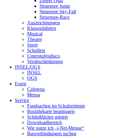
Lehrer Quiz
Struensee Jump
Struensee Sky-Fall
Struensee-Race
Auszeichnungen
Klassenfahrten
Musical
Theater
Sport
Schulfest
Unterstufendisco
Verabschiedungen
INSEL/OGS
INSEL
OGS
Essen
Cafeteria
Mensa
Service
Fundsachen im Schulzentrum
Busfahrkarte beantragen
Schließfächer mieten
Downloadbereich
Wie nutze ich „i-Net-Menue“
Busverbindungen suchen