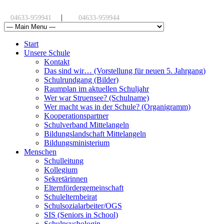
|
04633-959941
04633-959944
Start
Unsere Schule
Kontakt
Das sind wir… (Vorstellung für neuen 5. Jahrgang)
Schulrundgang (Bilder)
Raumplan im aktuellen Schuljahr
Wer war Struensee? (Schulname)
Wer macht was in der Schule? (Organigramm)
Kooperationspartner
Schulverband Mittelangeln
Bildungslandschaft Mittelangeln
Bildungsministerium
Menschen
Schulleitung
Kollegium
Sekretärinnen
Elternfördergemeinschaft
Schulelternbeirat
Schulsozialarbeiter/OGS
SIS (Seniors in School)
Schulpsychologin