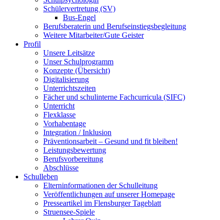
Schülervertretung (SV)
Bus-Engel
Berufsberaterin und Berufseinstiegsbegleitung
Weitere Mitarbeiter/Gute Geister
Profil
Unsere Leitsätze
Unser Schulprogramm
Konzepte (Übersicht)
Digitalisierung
Unterrichtszeiten
Fächer und schulinterne Fachcurricula (SIFC)
Unterricht
Flexklasse
Vorhabentage
Integration / Inklusion
Präventionsarbeit – Gesund und fit bleiben!
Leistungsbewertung
Berufsvorbereitung
Abschlüsse
Schulleben
Elterninformationen der Schulleitung
Veröffentlichungen auf unserer Homepage
Presseartikel im Flensburger Tageblatt
Struensee-Spiele