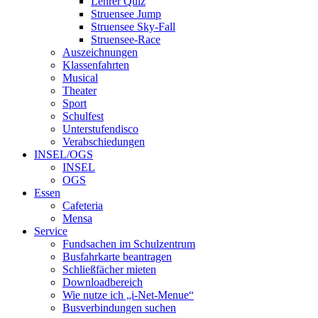
Lehrer Quiz
Struensee Jump
Struensee Sky-Fall
Struensee-Race
Auszeichnungen
Klassenfahrten
Musical
Theater
Sport
Schulfest
Unterstufendisco
Verabschiedungen
INSEL/OGS
INSEL
OGS
Essen
Cafeteria
Mensa
Service
Fundsachen im Schulzentrum
Busfahrkarte beantragen
Schließfächer mieten
Downloadbereich
Wie nutze ich „i-Net-Menue“
Busverbindungen suchen