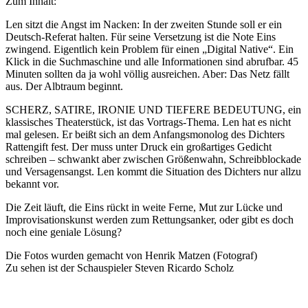
Zum Inhalt:
Len sitzt die Angst im Nacken: In der zweiten Stunde soll er ein
Deutsch-Referat halten. Für seine Versetzung ist die Note Eins
zwingend. Eigentlich kein Problem für einen „Digital Native“. Ein
Klick in die Suchmaschine und alle Informationen sind abrufbar. 45
Minuten sollten da ja wohl völlig ausreichen. Aber: Das Netz fällt
aus. Der Albtraum beginnt.
SCHERZ, SATIRE, IRONIE UND TIEFERE BEDEUTUNG, ein
klassisches Theaterstück, ist das Vortrags-Thema. Len hat es nicht
mal gelesen. Er beißt sich an dem Anfangsmonolog des Dichters
Rattengift fest. Der muss unter Druck ein großartiges Gedicht
schreiben – schwankt aber zwischen Größenwahn, Schreibblockade
und Versagensangst. Len kommt die Situation des Dichters nur allzu
bekannt vor.
Die Zeit läuft, die Eins rückt in weite Ferne, Mut zur Lücke und
Improvisationskunst werden zum Rettungsanker, oder gibt es doch
noch eine geniale Lösung?
Die Fotos wurden gemacht von Henrik Matzen (Fotograf)
Zu sehen ist der Schauspieler Steven Ricardo Scholz