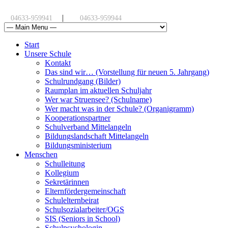
|
04633-959941
04633-959944
Start
Unsere Schule
Kontakt
Das sind wir… (Vorstellung für neuen 5. Jahrgang)
Schulrundgang (Bilder)
Raumplan im aktuellen Schuljahr
Wer war Struensee? (Schulname)
Wer macht was in der Schule? (Organigramm)
Kooperationspartner
Schulverband Mittelangeln
Bildungslandschaft Mittelangeln
Bildungsministerium
Menschen
Schulleitung
Kollegium
Sekretärinnen
Elternfördergemeinschaft
Schulelternbeirat
Schulsozialarbeiter/OGS
SIS (Seniors in School)
Schulpsychologin