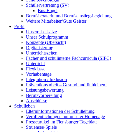
Schülervertretung (SV)
Bus-Engel
Berufsberaterin und Berufseinstiegsbegleitung
Weitere Mitarbeiter/Gute Geister
Profil
Unsere Leitsätze
Unser Schulprogramm
Konzepte (Übersicht)
Digitalisierung
Unterrichtszeiten
Fächer und schulinterne Fachcurricula (SIFC)
Unterricht
Flexklasse
Vorhabentage
Integration / Inklusion
Präventionsarbeit – Gesund und fit bleiben!
Leistungsbewertung
Berufsvorbereitung
Abschlüsse
Schulleben
Elterninformationen der Schulleitung
Veröffentlichungen auf unserer Homepage
Presseartikel im Flensburger Tageblatt
Struensee-Spiele