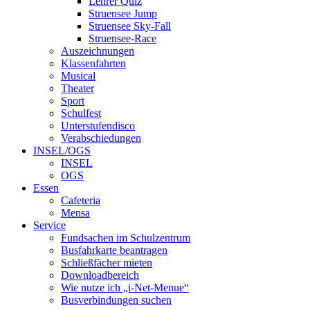
Lehrer Quiz
Struensee Jump
Struensee Sky-Fall
Struensee-Race
Auszeichnungen
Klassenfahrten
Musical
Theater
Sport
Schulfest
Unterstufendisco
Verabschiedungen
INSEL/OGS
INSEL
OGS
Essen
Cafeteria
Mensa
Service
Fundsachen im Schulzentrum
Busfahrkarte beantragen
Schließfächer mieten
Downloadbereich
Wie nutze ich „i-Net-Menue“
Busverbindungen suchen