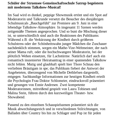
Schüler der Struensee Gemeinschaftsschule Satrup begeistern
mit modernem Talkshow-Musical!
Im Saal wird es dunkel, peppige Showmusik ertönt und ein Spot auf
Moderatorin und Talkrunde versetzt die Besucher des diesjährigen
Schulmusicals „Bauchgefühl“ zur Premiere am 9. Juni in eine
lebendige Talkshow-Atmosphäre. In insgesamt 11 Szenen werden
zeitgemäße Themen angesprochen. Und so bunt die Mischung dieser
ist, so unterschiedlich sind auch die Reaktionen des Publikums:
Während z.B. die Verkürzung der Kindheit durch größeren
Schulstress oder der Schönheitswahn junger Mädchen die Zuschauer
nachdenklich stimmen, sorgen ein Mathe-Vize-Weltmeister, der nach
seiner Mama ruft, oder die hochschwangere Moderatorin, bei der
plötzlich Wehen einsetzen, für Lachstürme. Natürlich darf auch ein
romantisch inszenierter Heiratsantrag in einer spannenden Talkshow
nicht fehlen. Mutig und glaubhaft spielt hier Thore Schnau den
verliebten Bräutigam in spe; das Publikum fiebert der Antwort der
Angebeteten, überzeugend von Michelle Dethlefsen dargestellt,
entgegen. Sachkundige Informationen zur heutigen Kindheit erteilt
die Psychologin Frau Doktor Schlomeier, eindrucksvoll präsentiert
und gesungen von Ennie Andresen. Zwei kompetente
Moderatorinnen, mitreißend gespielt von Laura Tobiesen und
Malina Stein, führen durch den kurzweiligen Theater- bzw.
Showabend.
Passend zu den einzelnen Schauspielszenen präsentiert sich die
Musik abwechslungsreich und in verschiedenen Stilrichtungen, von
Balladen über Country bis hin zu Schlager und Pop ist für jeden