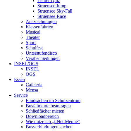
Lehrer Quiz
Struensee Jump
Struensee Sky-Fall
Struensee-Race
Auszeichnungen
Klassenfahrten
Musical
Theater
Sport
Schulfest
Unterstufendisco
Verabschiedungen
INSEL/OGS
INSEL
OGS
Essen
Cafeteria
Mensa
Service
Fundsachen im Schulzentrum
Busfahrkarte beantragen
Schließfächer mieten
Downloadbereich
Wie nutze ich „i-Net-Menue“
Busverbindungen suchen