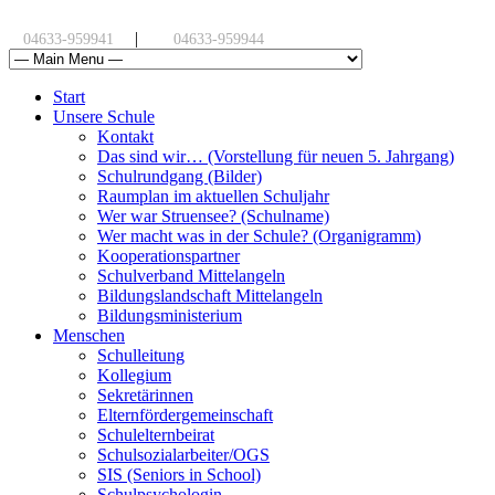
|
04633-959941
04633-959944
Start
Unsere Schule
Kontakt
Das sind wir… (Vorstellung für neuen 5. Jahrgang)
Schulrundgang (Bilder)
Raumplan im aktuellen Schuljahr
Wer war Struensee? (Schulname)
Wer macht was in der Schule? (Organigramm)
Kooperationspartner
Schulverband Mittelangeln
Bildungslandschaft Mittelangeln
Bildungsministerium
Menschen
Schulleitung
Kollegium
Sekretärinnen
Elternfördergemeinschaft
Schulelternbeirat
Schulsozialarbeiter/OGS
SIS (Seniors in School)
Schulpsychologin