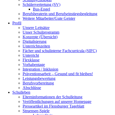
Schülervertretung (SV)
Bus-Engel
Berufsberaterin und Berufseinstiegsbegleitung
Weitere Mitarbeiter/Gute Geister
Profil
Unsere Leitsätze
Unser Schulprogramm
Konzepte (Übersicht)
Digitalisierung
Unterrichtszeiten
Fächer und schulinterne Fachcurricula (SIFC)
Unterricht
Flexklasse
Vorhabentage
Integration / Inklusion
Präventionsarbeit – Gesund und fit bleiben!
Leistungsbewertung
Berufsvorbereitung
Abschlüsse
Schulleben
Elterninformationen der Schulleitung
Veröffentlichungen auf unserer Homepage
Presseartikel im Flensburger Tageblatt
Struensee-Spiele