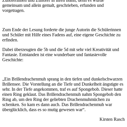
Zuhörerinnen und Zuhörer in ihren Bann, denn es wurde
gemeinsam und allein gemalt, geschrieben, erfunden und
vorgetragen.
Zum Ende der Lesung forderte die junge Autorin die Schülerinnen
und Schüler mit Hilfe eines Fadens auf, eine eigene Geschichte zu
erfinden.
Dabei überzeugten die 5b und die 5d mit sehr viel Kreativität und
Fantasie. Entstanden ist eine wunderbare und fantasievolle
Geschichte:
„Ein Brillendrachenmuh sprang in den tiefen und dunkelschwarzen
Brillensee. Die Vorstellung an die Tiefe und Dunkelheit ängstigte es
sehr. In der Tiefe angekommen, traf es auf Spongebob. Dieser hatte
einen Ring geklaut. Das Brillendrachenmuh nahm Spongebob den
Ring ab, um den Ring der geliebten Drachenmuhmüchen zu
schenken. So kam es dann auch. Das Brillendrachenmuh war
überglücklich, dass es so mutig gewesen war“.
Kirsten Rasch