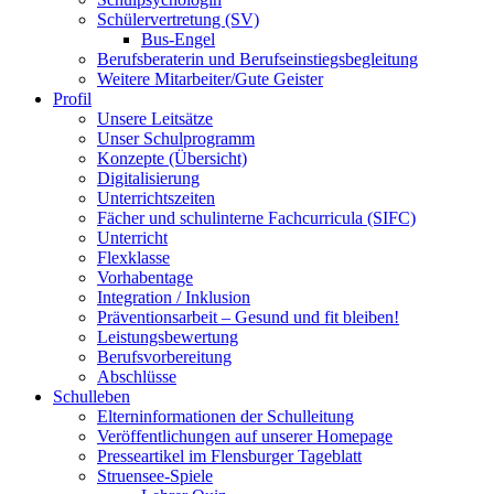
Schülervertretung (SV)
Bus-Engel
Berufsberaterin und Berufseinstiegsbegleitung
Weitere Mitarbeiter/Gute Geister
Profil
Unsere Leitsätze
Unser Schulprogramm
Konzepte (Übersicht)
Digitalisierung
Unterrichtszeiten
Fächer und schulinterne Fachcurricula (SIFC)
Unterricht
Flexklasse
Vorhabentage
Integration / Inklusion
Präventionsarbeit – Gesund und fit bleiben!
Leistungsbewertung
Berufsvorbereitung
Abschlüsse
Schulleben
Elterninformationen der Schulleitung
Veröffentlichungen auf unserer Homepage
Presseartikel im Flensburger Tageblatt
Struensee-Spiele