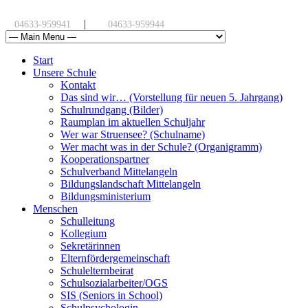
|
04633-959941
04633-959944
Start
Unsere Schule
Kontakt
Das sind wir… (Vorstellung für neuen 5. Jahrgang)
Schulrundgang (Bilder)
Raumplan im aktuellen Schuljahr
Wer war Struensee? (Schulname)
Wer macht was in der Schule? (Organigramm)
Kooperationspartner
Schulverband Mittelangeln
Bildungslandschaft Mittelangeln
Bildungsministerium
Menschen
Schulleitung
Kollegium
Sekretärinnen
Elternfördergemeinschaft
Schulelternbeirat
Schulsozialarbeiter/OGS
SIS (Seniors in School)
Schulpsychologin