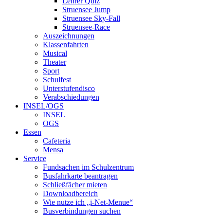
Lehrer Quiz
Struensee Jump
Struensee Sky-Fall
Struensee-Race
Auszeichnungen
Klassenfahrten
Musical
Theater
Sport
Schulfest
Unterstufendisco
Verabschiedungen
INSEL/OGS
INSEL
OGS
Essen
Cafeteria
Mensa
Service
Fundsachen im Schulzentrum
Busfahrkarte beantragen
Schließfächer mieten
Downloadbereich
Wie nutze ich „i-Net-Menue“
Busverbindungen suchen