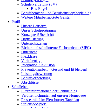
Schülervertretung (SV)
Bus-Engel
Berufsberaterin und Berufseinstiegsbegleitung
Weitere Mitarbeiter/Gute Geister
Profil
Unsere Leitsätze
Unser Schulprogramm
Konzepte (Übersicht)
Digitalisierung
Unterrichtszeiten
Fächer und schulinterne Fachcurricula (SIFC)
Unterricht
Flexklasse
Vorhabentage
Integration / Inklusion
Präventionsarbeit – Gesund und fit bleiben!
Leistungsbewertung
Berufsvorbereitung
Abschlüsse
Schulleben
Elterninformationen der Schulleitung
Veröffentlichungen auf unserer Homepage
Presseartikel im Flensburger Tageblatt
Struensee-Spiele