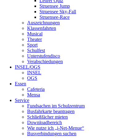
Lehrer Quiz
Struensee Jump
Struensee Sky-Fall
Struensee-Race
Auszeichnungen
Klassenfahrten
Musical
Theater
Sport
Schulfest
Unterstufendisco
Verabschiedungen
INSEL/OGS
INSEL
OGS
Essen
Cafeteria
Mensa
Service
Fundsachen im Schulzentrum
Busfahrkarte beantragen
Schließfächer mieten
Downloadbereich
Wie nutze ich „i-Net-Menue“
Busverbindungen suchen