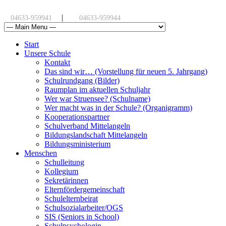
|
04633-959941
04633-959944
Start
Unsere Schule
Kontakt
Das sind wir… (Vorstellung für neuen 5. Jahrgang)
Schulrundgang (Bilder)
Raumplan im aktuellen Schuljahr
Wer war Struensee? (Schulname)
Wer macht was in der Schule? (Organigramm)
Kooperationspartner
Schulverband Mittelangeln
Bildungslandschaft Mittelangeln
Bildungsministerium
Menschen
Schulleitung
Kollegium
Sekretärinnen
Elternfördergemeinschaft
Schulelternbeirat
Schulsozialarbeiter/OGS
SIS (Seniors in School)
Schulpsychologin