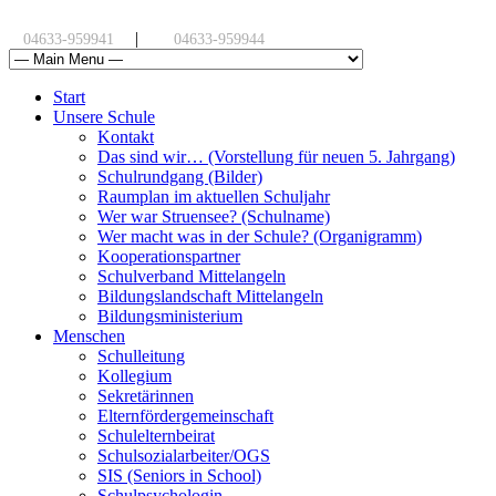
|
04633-959941
04633-959944
Start
Unsere Schule
Kontakt
Das sind wir… (Vorstellung für neuen 5. Jahrgang)
Schulrundgang (Bilder)
Raumplan im aktuellen Schuljahr
Wer war Struensee? (Schulname)
Wer macht was in der Schule? (Organigramm)
Kooperationspartner
Schulverband Mittelangeln
Bildungslandschaft Mittelangeln
Bildungsministerium
Menschen
Schulleitung
Kollegium
Sekretärinnen
Elternfördergemeinschaft
Schulelternbeirat
Schulsozialarbeiter/OGS
SIS (Seniors in School)
Schulpsychologin