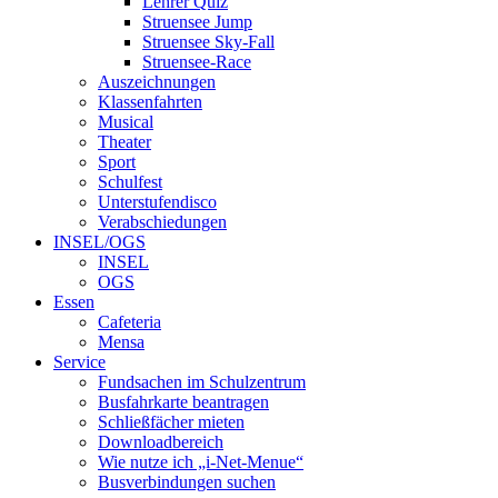
Lehrer Quiz
Struensee Jump
Struensee Sky-Fall
Struensee-Race
Auszeichnungen
Klassenfahrten
Musical
Theater
Sport
Schulfest
Unterstufendisco
Verabschiedungen
INSEL/OGS
INSEL
OGS
Essen
Cafeteria
Mensa
Service
Fundsachen im Schulzentrum
Busfahrkarte beantragen
Schließfächer mieten
Downloadbereich
Wie nutze ich „i-Net-Menue“
Busverbindungen suchen