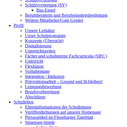
Schülervertretung (SV)
Bus-Engel
Berufsberaterin und Berufseinstiegsbegleitung
Weitere Mitarbeiter/Gute Geister
Profil
Unsere Leitsätze
Unser Schulprogramm
Konzepte (Übersicht)
Digitalisierung
Unterrichtszeiten
Fächer und schulinterne Fachcurricula (SIFC)
Unterricht
Flexklasse
Vorhabentage
Integration / Inklusion
Präventionsarbeit – Gesund und fit bleiben!
Leistungsbewertung
Berufsvorbereitung
Abschlüsse
Schulleben
Elterninformationen der Schulleitung
Veröffentlichungen auf unserer Homepage
Presseartikel im Flensburger Tageblatt
Struensee-Spiele