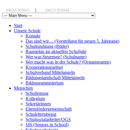
|
04633-959941
04633-959944
Start
Unsere Schule
Kontakt
Das sind wir… (Vorstellung für neuen 5. Jahrgang)
Schulrundgang (Bilder)
Raumplan im aktuellen Schuljahr
Wer war Struensee? (Schulname)
Wer macht was in der Schule? (Organigramm)
Kooperationspartner
Schulverband Mittelangeln
Bildungslandschaft Mittelangeln
Bildungsministerium
Menschen
Schulleitung
Kollegium
Sekretärinnen
Elternfördergemeinschaft
Schulelternbeirat
Schulsozialarbeiter/OGS
SIS (Seniors in School)
Schulpsychologin