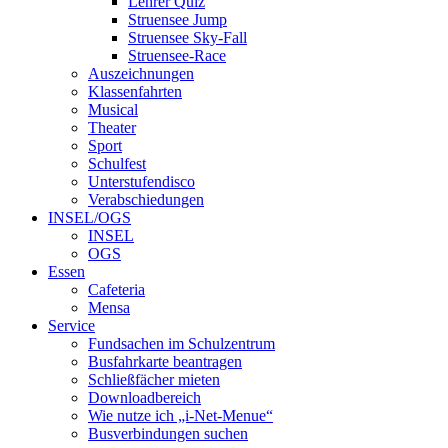
Lehrer Quiz
Struensee Jump
Struensee Sky-Fall
Struensee-Race
Auszeichnungen
Klassenfahrten
Musical
Theater
Sport
Schulfest
Unterstufendisco
Verabschiedungen
INSEL/OGS
INSEL
OGS
Essen
Cafeteria
Mensa
Service
Fundsachen im Schulzentrum
Busfahrkarte beantragen
Schließfächer mieten
Downloadbereich
Wie nutze ich „i-Net-Menue“
Busverbindungen suchen