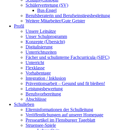
Schülervertretung (SV)
Bus-Engel
Berufsberaterin und Berufseinstiegsbegleitung
Weitere Mitarbeiter/Gute Geister
Profil
Unsere Leitsätze
Unser Schulprogramm
Konzepte (Übersicht)
Digitalisierung
Unterrichtszeiten
Fächer und schulinterne Fachcurricula (SIFC)
Unterricht
Flexklasse
Vorhabentage
Integration / Inklusion
Präventionsarbeit – Gesund und fit bleiben!
Leistungsbewertung
Berufsvorbereitung
Abschlüsse
Schulleben
Elterninformationen der Schulleitung
Veröffentlichungen auf unserer Homepage
Presseartikel im Flensburger Tageblatt
Struensee-Spiele