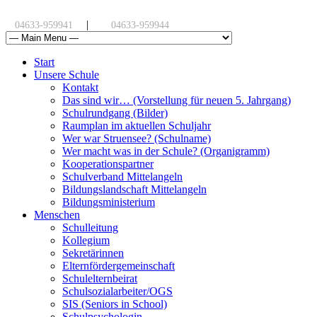
|
04633-959941
04633-959944
Start
Unsere Schule
Kontakt
Das sind wir… (Vorstellung für neuen 5. Jahrgang)
Schulrundgang (Bilder)
Raumplan im aktuellen Schuljahr
Wer war Struensee? (Schulname)
Wer macht was in der Schule? (Organigramm)
Kooperationspartner
Schulverband Mittelangeln
Bildungslandschaft Mittelangeln
Bildungsministerium
Menschen
Schulleitung
Kollegium
Sekretärinnen
Elternfördergemeinschaft
Schulelternbeirat
Schulsozialarbeiter/OGS
SIS (Seniors in School)
Schulpsychologin