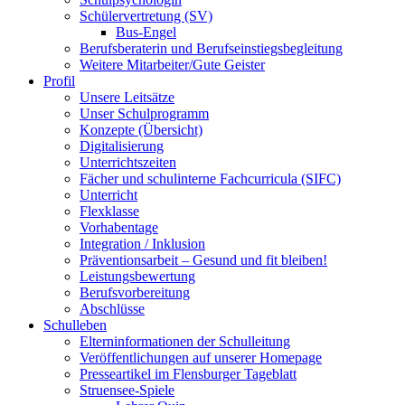
Schülervertretung (SV)
Bus-Engel
Berufsberaterin und Berufseinstiegsbegleitung
Weitere Mitarbeiter/Gute Geister
Profil
Unsere Leitsätze
Unser Schulprogramm
Konzepte (Übersicht)
Digitalisierung
Unterrichtszeiten
Fächer und schulinterne Fachcurricula (SIFC)
Unterricht
Flexklasse
Vorhabentage
Integration / Inklusion
Präventionsarbeit – Gesund und fit bleiben!
Leistungsbewertung
Berufsvorbereitung
Abschlüsse
Schulleben
Elterninformationen der Schulleitung
Veröffentlichungen auf unserer Homepage
Presseartikel im Flensburger Tageblatt
Struensee-Spiele