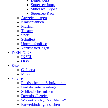
Lehrer Quiz
Struensee Jump
Struensee Sky-Fall
Struensee-Race
Auszeichnungen
Klassenfahrten
Musical
Theater
Sport
Schulfest
Unterstufendisco
Verabschiedungen
INSEL/OGS
INSEL
OGS
Essen
Cafeteria
Mensa
Service
Fundsachen im Schulzentrum
Busfahrkarte beantragen
Schließfächer mieten
Downloadbereich
Wie nutze ich „i-Net-Menue“
Busverbindungen suchen