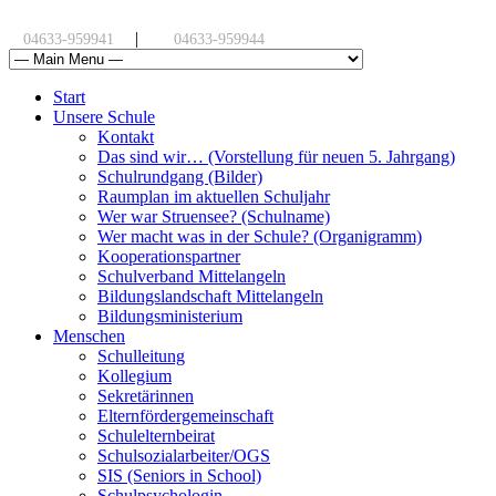
|
04633-959941
04633-959944
Start
Unsere Schule
Kontakt
Das sind wir… (Vorstellung für neuen 5. Jahrgang)
Schulrundgang (Bilder)
Raumplan im aktuellen Schuljahr
Wer war Struensee? (Schulname)
Wer macht was in der Schule? (Organigramm)
Kooperationspartner
Schulverband Mittelangeln
Bildungslandschaft Mittelangeln
Bildungsministerium
Menschen
Schulleitung
Kollegium
Sekretärinnen
Elternfördergemeinschaft
Schulelternbeirat
Schulsozialarbeiter/OGS
SIS (Seniors in School)
Schulpsychologin