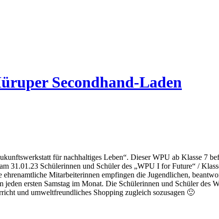
Hüruper Secondhand-Laden
Zukunftswerkstatt für nachhaltiges Leben“. Dieser WPU ab Klasse 7 befa
en am 31.01.23 Schülerinnen und Schüler des „WPU I for Future“ / Kl
 ehrenamtliche Mitarbeiterinnen empfingen die Jugendlichen, beantwort
jeden ersten Samstag im Monat. Die Schülerinnen und Schüler des WPU
erricht und umweltfreundliches Shopping zugleich sozusagen 🙂