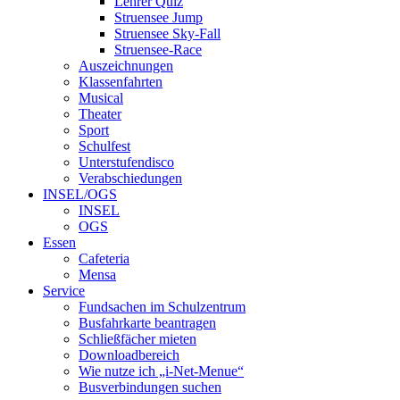
Lehrer Quiz
Struensee Jump
Struensee Sky-Fall
Struensee-Race
Auszeichnungen
Klassenfahrten
Musical
Theater
Sport
Schulfest
Unterstufendisco
Verabschiedungen
INSEL/OGS
INSEL
OGS
Essen
Cafeteria
Mensa
Service
Fundsachen im Schulzentrum
Busfahrkarte beantragen
Schließfächer mieten
Downloadbereich
Wie nutze ich „i-Net-Menue“
Busverbindungen suchen