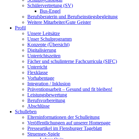
Schülervertretung (SV)
Bus-Engel
Berufsberaterin und Berufseinstiegsbegleitung
Weitere Mitarbeiter/Gute Geister
Profil
Unsere Leitsätze
Unser Schulprogramm
Konzepte (Übersicht)
Digitalisierung
Unterrichtszeiten
Fächer und schulinterne Fachcurricula (SIFC)
Unterricht
Flexklasse
Vorhabentage
Integration / Inklusion
Präventionsarbeit – Gesund und fit bleiben!
Leistungsbewertung
Berufsvorbereitung
Abschlüsse
Schulleben
Elterninformationen der Schulleitung
Veröffentlichungen auf unserer Homepage
Presseartikel im Flensburger Tageblatt
Struensee-Spiele