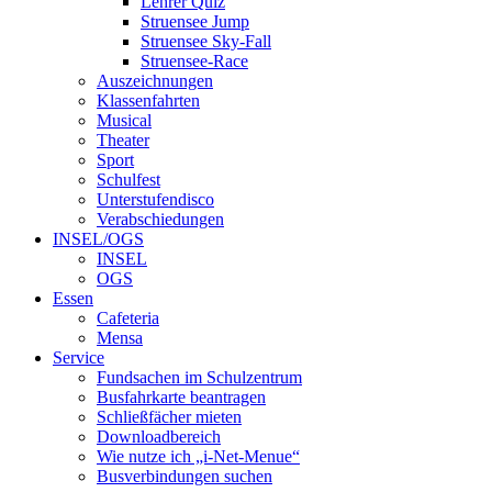
Lehrer Quiz
Struensee Jump
Struensee Sky-Fall
Struensee-Race
Auszeichnungen
Klassenfahrten
Musical
Theater
Sport
Schulfest
Unterstufendisco
Verabschiedungen
INSEL/OGS
INSEL
OGS
Essen
Cafeteria
Mensa
Service
Fundsachen im Schulzentrum
Busfahrkarte beantragen
Schließfächer mieten
Downloadbereich
Wie nutze ich „i-Net-Menue“
Busverbindungen suchen