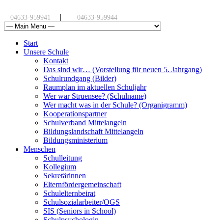
|
04633-959941
04633-959944
Start
Unsere Schule
Kontakt
Das sind wir… (Vorstellung für neuen 5. Jahrgang)
Schulrundgang (Bilder)
Raumplan im aktuellen Schuljahr
Wer war Struensee? (Schulname)
Wer macht was in der Schule? (Organigramm)
Kooperationspartner
Schulverband Mittelangeln
Bildungslandschaft Mittelangeln
Bildungsministerium
Menschen
Schulleitung
Kollegium
Sekretärinnen
Elternfördergemeinschaft
Schulelternbeirat
Schulsozialarbeiter/OGS
SIS (Seniors in School)
Schulpsychologin