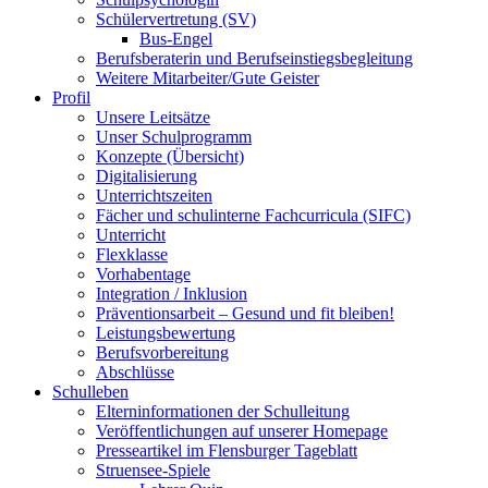
Schülervertretung (SV)
Bus-Engel
Berufsberaterin und Berufseinstiegsbegleitung
Weitere Mitarbeiter/Gute Geister
Profil
Unsere Leitsätze
Unser Schulprogramm
Konzepte (Übersicht)
Digitalisierung
Unterrichtszeiten
Fächer und schulinterne Fachcurricula (SIFC)
Unterricht
Flexklasse
Vorhabentage
Integration / Inklusion
Präventionsarbeit – Gesund und fit bleiben!
Leistungsbewertung
Berufsvorbereitung
Abschlüsse
Schulleben
Elterninformationen der Schulleitung
Veröffentlichungen auf unserer Homepage
Presseartikel im Flensburger Tageblatt
Struensee-Spiele