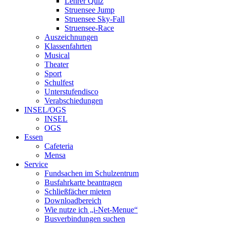
Lehrer Quiz
Struensee Jump
Struensee Sky-Fall
Struensee-Race
Auszeichnungen
Klassenfahrten
Musical
Theater
Sport
Schulfest
Unterstufendisco
Verabschiedungen
INSEL/OGS
INSEL
OGS
Essen
Cafeteria
Mensa
Service
Fundsachen im Schulzentrum
Busfahrkarte beantragen
Schließfächer mieten
Downloadbereich
Wie nutze ich „i-Net-Menue“
Busverbindungen suchen