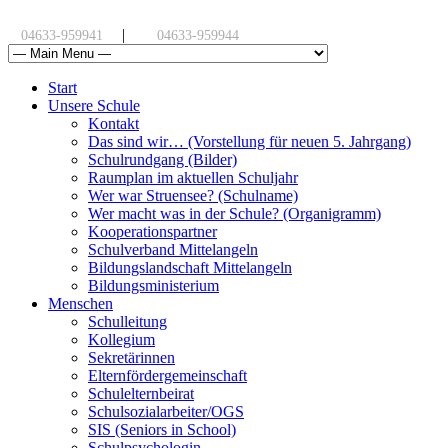
|
04633-959941
04633-959944
Start
Unsere Schule
Kontakt
Das sind wir… (Vorstellung für neuen 5. Jahrgang)
Schulrundgang (Bilder)
Raumplan im aktuellen Schuljahr
Wer war Struensee? (Schulname)
Wer macht was in der Schule? (Organigramm)
Kooperationspartner
Schulverband Mittelangeln
Bildungslandschaft Mittelangeln
Bildungsministerium
Menschen
Schulleitung
Kollegium
Sekretärinnen
Elternfördergemeinschaft
Schulelternbeirat
Schulsozialarbeiter/OGS
SIS (Seniors in School)
Schulpsychologin