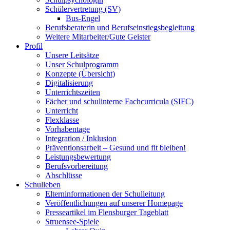
Schülervertretung (SV)
Bus-Engel
Berufsberaterin und Berufseinstiegsbegleitung
Weitere Mitarbeiter/Gute Geister
Profil
Unsere Leitsätze
Unser Schulprogramm
Konzepte (Übersicht)
Digitalisierung
Unterrichtszeiten
Fächer und schulinterne Fachcurricula (SIFC)
Unterricht
Flexklasse
Vorhabentage
Integration / Inklusion
Präventionsarbeit – Gesund und fit bleiben!
Leistungsbewertung
Berufsvorbereitung
Abschlüsse
Schulleben
Elterninformationen der Schulleitung
Veröffentlichungen auf unserer Homepage
Presseartikel im Flensburger Tageblatt
Struensee-Spiele