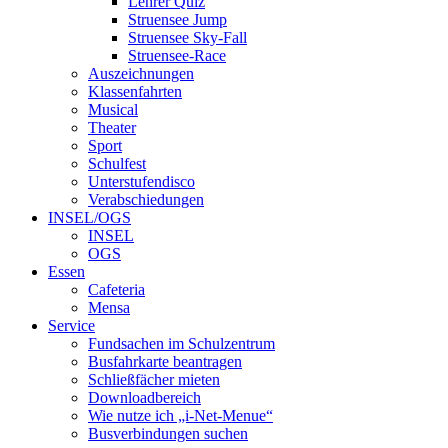
Lehrer Quiz
Struensee Jump
Struensee Sky-Fall
Struensee-Race
Auszeichnungen
Klassenfahrten
Musical
Theater
Sport
Schulfest
Unterstufendisco
Verabschiedungen
INSEL/OGS
INSEL
OGS
Essen
Cafeteria
Mensa
Service
Fundsachen im Schulzentrum
Busfahrkarte beantragen
Schließfächer mieten
Downloadbereich
Wie nutze ich „i-Net-Menue“
Busverbindungen suchen