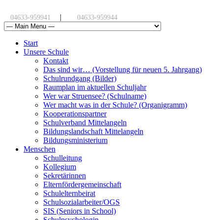
|
04633-959941
04633-959944
Start
Unsere Schule
Kontakt
Das sind wir… (Vorstellung für neuen 5. Jahrgang)
Schulrundgang (Bilder)
Raumplan im aktuellen Schuljahr
Wer war Struensee? (Schulname)
Wer macht was in der Schule? (Organigramm)
Kooperationspartner
Schulverband Mittelangeln
Bildungslandschaft Mittelangeln
Bildungsministerium
Menschen
Schulleitung
Kollegium
Sekretärinnen
Elternfördergemeinschaft
Schulelternbeirat
Schulsozialarbeiter/OGS
SIS (Seniors in School)
Schulpsychologin