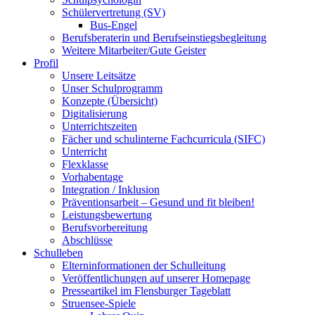
Schülervertretung (SV)
Bus-Engel
Berufsberaterin und Berufseinstiegsbegleitung
Weitere Mitarbeiter/Gute Geister
Profil
Unsere Leitsätze
Unser Schulprogramm
Konzepte (Übersicht)
Digitalisierung
Unterrichtszeiten
Fächer und schulinterne Fachcurricula (SIFC)
Unterricht
Flexklasse
Vorhabentage
Integration / Inklusion
Präventionsarbeit – Gesund und fit bleiben!
Leistungsbewertung
Berufsvorbereitung
Abschlüsse
Schulleben
Elterninformationen der Schulleitung
Veröffentlichungen auf unserer Homepage
Presseartikel im Flensburger Tageblatt
Struensee-Spiele