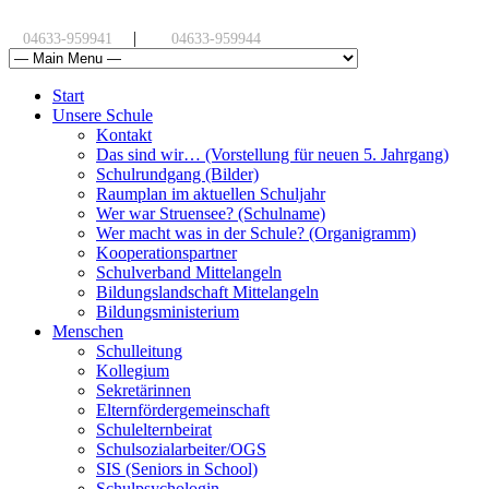
|
04633-959941
04633-959944
Start
Unsere Schule
Kontakt
Das sind wir… (Vorstellung für neuen 5. Jahrgang)
Schulrundgang (Bilder)
Raumplan im aktuellen Schuljahr
Wer war Struensee? (Schulname)
Wer macht was in der Schule? (Organigramm)
Kooperationspartner
Schulverband Mittelangeln
Bildungslandschaft Mittelangeln
Bildungsministerium
Menschen
Schulleitung
Kollegium
Sekretärinnen
Elternfördergemeinschaft
Schulelternbeirat
Schulsozialarbeiter/OGS
SIS (Seniors in School)
Schulpsychologin