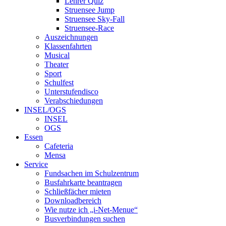
Lehrer Quiz
Struensee Jump
Struensee Sky-Fall
Struensee-Race
Auszeichnungen
Klassenfahrten
Musical
Theater
Sport
Schulfest
Unterstufendisco
Verabschiedungen
INSEL/OGS
INSEL
OGS
Essen
Cafeteria
Mensa
Service
Fundsachen im Schulzentrum
Busfahrkarte beantragen
Schließfächer mieten
Downloadbereich
Wie nutze ich „i-Net-Menue“
Busverbindungen suchen