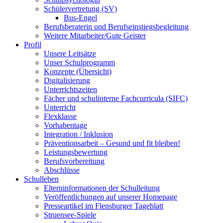
Schülervertretung (SV)
Bus-Engel
Berufsberaterin und Berufseinstiegsbegleitung
Weitere Mitarbeiter/Gute Geister
Profil
Unsere Leitsätze
Unser Schulprogramm
Konzepte (Übersicht)
Digitalisierung
Unterrichtszeiten
Fächer und schulinterne Fachcurricula (SIFC)
Unterricht
Flexklasse
Vorhabentage
Integration / Inklusion
Präventionsarbeit – Gesund und fit bleiben!
Leistungsbewertung
Berufsvorbereitung
Abschlüsse
Schulleben
Elterninformationen der Schulleitung
Veröffentlichungen auf unserer Homepage
Presseartikel im Flensburger Tageblatt
Struensee-Spiele