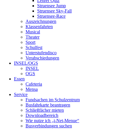
Lehrer Quiz
Struensee Jump
Struensee Sky-Fall
Struensee-Race
Auszeichnungen
Klassenfahrten
Musical
Theater
Sport
Schulfest
Unterstufendisco
Verabschiedungen
INSEL/OGS
INSEL
OGS
Essen
Cafeteria
Mensa
Service
Fundsachen im Schulzentrum
Busfahrkarte beantragen
Schließfächer mieten
Downloadbereich
Wie nutze ich „i-Net-Menue“
Busverbindungen suchen