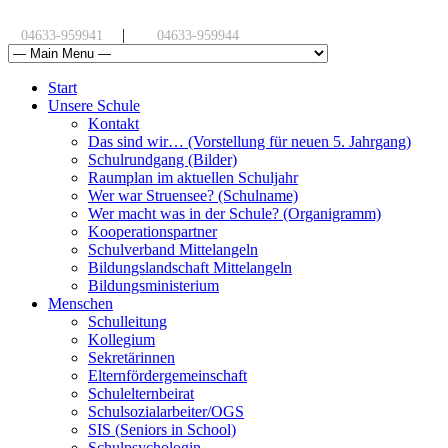
|
04633-959941
04633-959944
Start
Unsere Schule
Kontakt
Das sind wir… (Vorstellung für neuen 5. Jahrgang)
Schulrundgang (Bilder)
Raumplan im aktuellen Schuljahr
Wer war Struensee? (Schulname)
Wer macht was in der Schule? (Organigramm)
Kooperationspartner
Schulverband Mittelangeln
Bildungslandschaft Mittelangeln
Bildungsministerium
Menschen
Schulleitung
Kollegium
Sekretärinnen
Elternfördergemeinschaft
Schulelternbeirat
Schulsozialarbeiter/OGS
SIS (Seniors in School)
Schulpsychologin