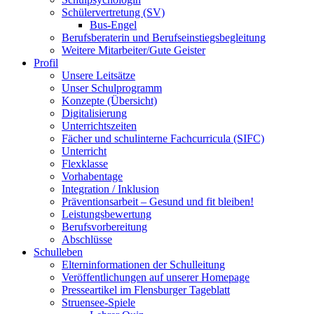
Schülervertretung (SV)
Bus-Engel
Berufsberaterin und Berufseinstiegsbegleitung
Weitere Mitarbeiter/Gute Geister
Profil
Unsere Leitsätze
Unser Schulprogramm
Konzepte (Übersicht)
Digitalisierung
Unterrichtszeiten
Fächer und schulinterne Fachcurricula (SIFC)
Unterricht
Flexklasse
Vorhabentage
Integration / Inklusion
Präventionsarbeit – Gesund und fit bleiben!
Leistungsbewertung
Berufsvorbereitung
Abschlüsse
Schulleben
Elterninformationen der Schulleitung
Veröffentlichungen auf unserer Homepage
Presseartikel im Flensburger Tageblatt
Struensee-Spiele