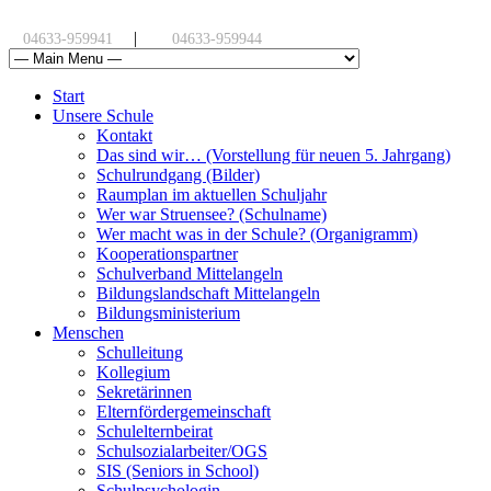
|
04633-959941
04633-959944
Start
Unsere Schule
Kontakt
Das sind wir… (Vorstellung für neuen 5. Jahrgang)
Schulrundgang (Bilder)
Raumplan im aktuellen Schuljahr
Wer war Struensee? (Schulname)
Wer macht was in der Schule? (Organigramm)
Kooperationspartner
Schulverband Mittelangeln
Bildungslandschaft Mittelangeln
Bildungsministerium
Menschen
Schulleitung
Kollegium
Sekretärinnen
Elternfördergemeinschaft
Schulelternbeirat
Schulsozialarbeiter/OGS
SIS (Seniors in School)
Schulpsychologin