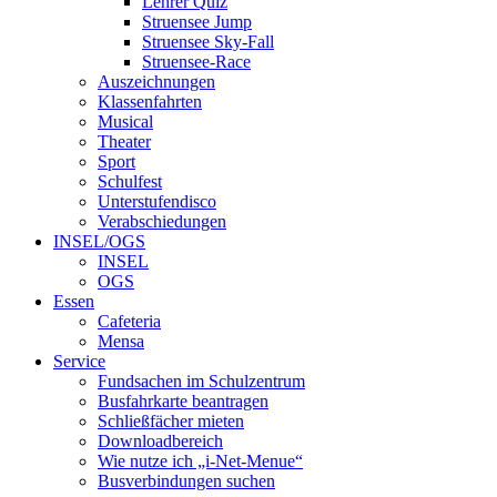
Lehrer Quiz
Struensee Jump
Struensee Sky-Fall
Struensee-Race
Auszeichnungen
Klassenfahrten
Musical
Theater
Sport
Schulfest
Unterstufendisco
Verabschiedungen
INSEL/OGS
INSEL
OGS
Essen
Cafeteria
Mensa
Service
Fundsachen im Schulzentrum
Busfahrkarte beantragen
Schließfächer mieten
Downloadbereich
Wie nutze ich „i-Net-Menue“
Busverbindungen suchen