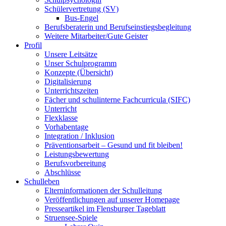
Schülervertretung (SV)
Bus-Engel
Berufsberaterin und Berufseinstiegsbegleitung
Weitere Mitarbeiter/Gute Geister
Profil
Unsere Leitsätze
Unser Schulprogramm
Konzepte (Übersicht)
Digitalisierung
Unterrichtszeiten
Fächer und schulinterne Fachcurricula (SIFC)
Unterricht
Flexklasse
Vorhabentage
Integration / Inklusion
Präventionsarbeit – Gesund und fit bleiben!
Leistungsbewertung
Berufsvorbereitung
Abschlüsse
Schulleben
Elterninformationen der Schulleitung
Veröffentlichungen auf unserer Homepage
Presseartikel im Flensburger Tageblatt
Struensee-Spiele