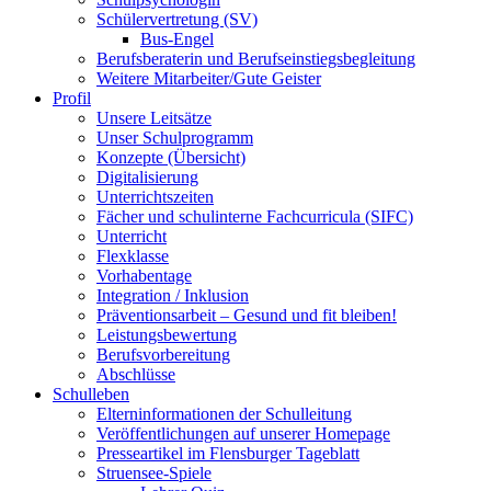
Schülervertretung (SV)
Bus-Engel
Berufsberaterin und Berufseinstiegsbegleitung
Weitere Mitarbeiter/Gute Geister
Profil
Unsere Leitsätze
Unser Schulprogramm
Konzepte (Übersicht)
Digitalisierung
Unterrichtszeiten
Fächer und schulinterne Fachcurricula (SIFC)
Unterricht
Flexklasse
Vorhabentage
Integration / Inklusion
Präventionsarbeit – Gesund und fit bleiben!
Leistungsbewertung
Berufsvorbereitung
Abschlüsse
Schulleben
Elterninformationen der Schulleitung
Veröffentlichungen auf unserer Homepage
Presseartikel im Flensburger Tageblatt
Struensee-Spiele