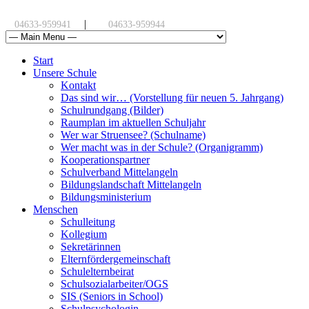
|
04633-959941
04633-959944
Start
Unsere Schule
Kontakt
Das sind wir… (Vorstellung für neuen 5. Jahrgang)
Schulrundgang (Bilder)
Raumplan im aktuellen Schuljahr
Wer war Struensee? (Schulname)
Wer macht was in der Schule? (Organigramm)
Kooperationspartner
Schulverband Mittelangeln
Bildungslandschaft Mittelangeln
Bildungsministerium
Menschen
Schulleitung
Kollegium
Sekretärinnen
Elternfördergemeinschaft
Schulelternbeirat
Schulsozialarbeiter/OGS
SIS (Seniors in School)
Schulpsychologin