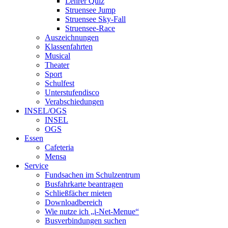
Lehrer Quiz
Struensee Jump
Struensee Sky-Fall
Struensee-Race
Auszeichnungen
Klassenfahrten
Musical
Theater
Sport
Schulfest
Unterstufendisco
Verabschiedungen
INSEL/OGS
INSEL
OGS
Essen
Cafeteria
Mensa
Service
Fundsachen im Schulzentrum
Busfahrkarte beantragen
Schließfächer mieten
Downloadbereich
Wie nutze ich „i-Net-Menue“
Busverbindungen suchen