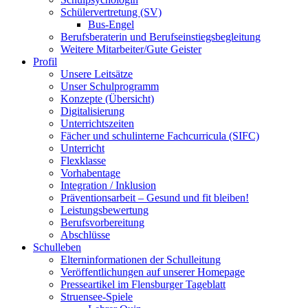
Schülervertretung (SV)
Bus-Engel
Berufsberaterin und Berufseinstiegsbegleitung
Weitere Mitarbeiter/Gute Geister
Profil
Unsere Leitsätze
Unser Schulprogramm
Konzepte (Übersicht)
Digitalisierung
Unterrichtszeiten
Fächer und schulinterne Fachcurricula (SIFC)
Unterricht
Flexklasse
Vorhabentage
Integration / Inklusion
Präventionsarbeit – Gesund und fit bleiben!
Leistungsbewertung
Berufsvorbereitung
Abschlüsse
Schulleben
Elterninformationen der Schulleitung
Veröffentlichungen auf unserer Homepage
Presseartikel im Flensburger Tageblatt
Struensee-Spiele