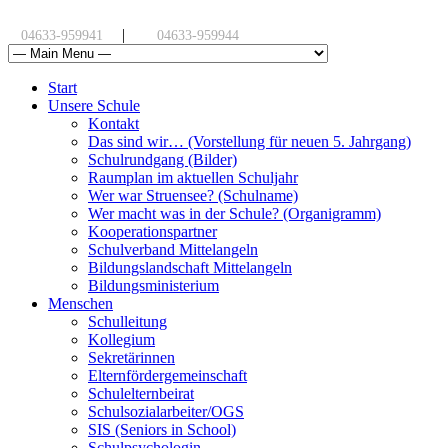
|
04633-959941
04633-959944
Start
Unsere Schule
Kontakt
Das sind wir… (Vorstellung für neuen 5. Jahrgang)
Schulrundgang (Bilder)
Raumplan im aktuellen Schuljahr
Wer war Struensee? (Schulname)
Wer macht was in der Schule? (Organigramm)
Kooperationspartner
Schulverband Mittelangeln
Bildungslandschaft Mittelangeln
Bildungsministerium
Menschen
Schulleitung
Kollegium
Sekretärinnen
Elternfördergemeinschaft
Schulelternbeirat
Schulsozialarbeiter/OGS
SIS (Seniors in School)
Schulpsychologin