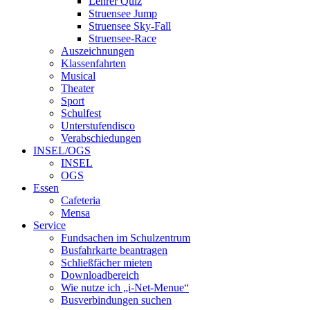
Lehrer Quiz
Struensee Jump
Struensee Sky-Fall
Struensee-Race
Auszeichnungen
Klassenfahrten
Musical
Theater
Sport
Schulfest
Unterstufendisco
Verabschiedungen
INSEL/OGS
INSEL
OGS
Essen
Cafeteria
Mensa
Service
Fundsachen im Schulzentrum
Busfahrkarte beantragen
Schließfächer mieten
Downloadbereich
Wie nutze ich „i-Net-Menue“
Busverbindungen suchen