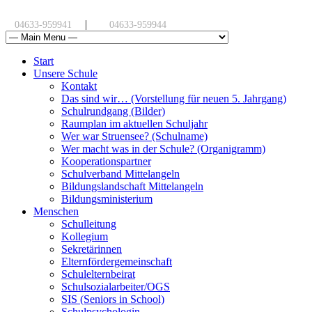
|
04633-959941
04633-959944
Start
Unsere Schule
Kontakt
Das sind wir… (Vorstellung für neuen 5. Jahrgang)
Schulrundgang (Bilder)
Raumplan im aktuellen Schuljahr
Wer war Struensee? (Schulname)
Wer macht was in der Schule? (Organigramm)
Kooperationspartner
Schulverband Mittelangeln
Bildungslandschaft Mittelangeln
Bildungsministerium
Menschen
Schulleitung
Kollegium
Sekretärinnen
Elternfördergemeinschaft
Schulelternbeirat
Schulsozialarbeiter/OGS
SIS (Seniors in School)
Schulpsychologin