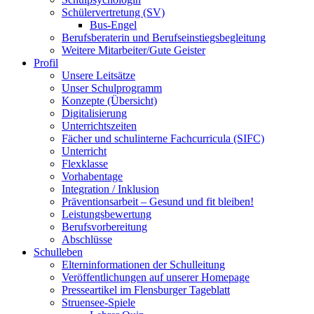
Schülervertretung (SV)
Bus-Engel
Berufsberaterin und Berufseinstiegsbegleitung
Weitere Mitarbeiter/Gute Geister
Profil
Unsere Leitsätze
Unser Schulprogramm
Konzepte (Übersicht)
Digitalisierung
Unterrichtszeiten
Fächer und schulinterne Fachcurricula (SIFC)
Unterricht
Flexklasse
Vorhabentage
Integration / Inklusion
Präventionsarbeit – Gesund und fit bleiben!
Leistungsbewertung
Berufsvorbereitung
Abschlüsse
Schulleben
Elterninformationen der Schulleitung
Veröffentlichungen auf unserer Homepage
Presseartikel im Flensburger Tageblatt
Struensee-Spiele