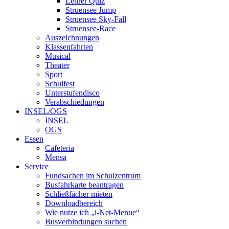
Lehrer Quiz
Struensee Jump
Struensee Sky-Fall
Struensee-Race
Auszeichnungen
Klassenfahrten
Musical
Theater
Sport
Schulfest
Unterstufendisco
Verabschiedungen
INSEL/OGS
INSEL
OGS
Essen
Cafeteria
Mensa
Service
Fundsachen im Schulzentrum
Busfahrkarte beantragen
Schließfächer mieten
Downloadbereich
Wie nutze ich „i-Net-Menue“
Busverbindungen suchen