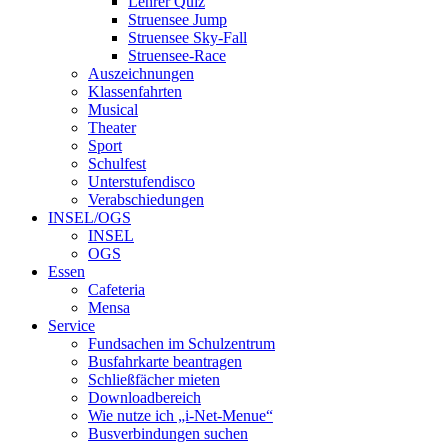
Lehrer Quiz
Struensee Jump
Struensee Sky-Fall
Struensee-Race
Auszeichnungen
Klassenfahrten
Musical
Theater
Sport
Schulfest
Unterstufendisco
Verabschiedungen
INSEL/OGS
INSEL
OGS
Essen
Cafeteria
Mensa
Service
Fundsachen im Schulzentrum
Busfahrkarte beantragen
Schließfächer mieten
Downloadbereich
Wie nutze ich „i-Net-Menue“
Busverbindungen suchen