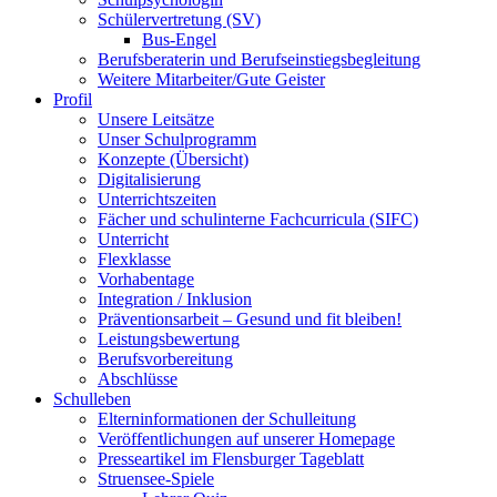
Schülervertretung (SV)
Bus-Engel
Berufsberaterin und Berufseinstiegsbegleitung
Weitere Mitarbeiter/Gute Geister
Profil
Unsere Leitsätze
Unser Schulprogramm
Konzepte (Übersicht)
Digitalisierung
Unterrichtszeiten
Fächer und schulinterne Fachcurricula (SIFC)
Unterricht
Flexklasse
Vorhabentage
Integration / Inklusion
Präventionsarbeit – Gesund und fit bleiben!
Leistungsbewertung
Berufsvorbereitung
Abschlüsse
Schulleben
Elterninformationen der Schulleitung
Veröffentlichungen auf unserer Homepage
Presseartikel im Flensburger Tageblatt
Struensee-Spiele