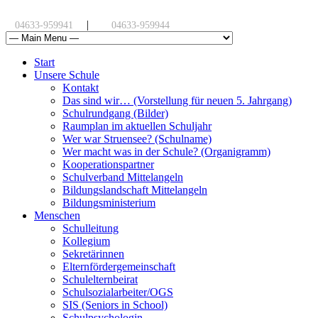
|
04633-959941
04633-959944
Start
Unsere Schule
Kontakt
Das sind wir… (Vorstellung für neuen 5. Jahrgang)
Schulrundgang (Bilder)
Raumplan im aktuellen Schuljahr
Wer war Struensee? (Schulname)
Wer macht was in der Schule? (Organigramm)
Kooperationspartner
Schulverband Mittelangeln
Bildungslandschaft Mittelangeln
Bildungsministerium
Menschen
Schulleitung
Kollegium
Sekretärinnen
Elternfördergemeinschaft
Schulelternbeirat
Schulsozialarbeiter/OGS
SIS (Seniors in School)
Schulpsychologin