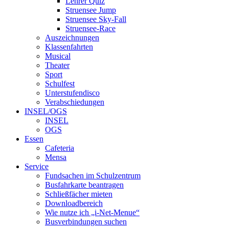
Lehrer Quiz
Struensee Jump
Struensee Sky-Fall
Struensee-Race
Auszeichnungen
Klassenfahrten
Musical
Theater
Sport
Schulfest
Unterstufendisco
Verabschiedungen
INSEL/OGS
INSEL
OGS
Essen
Cafeteria
Mensa
Service
Fundsachen im Schulzentrum
Busfahrkarte beantragen
Schließfächer mieten
Downloadbereich
Wie nutze ich „i-Net-Menue“
Busverbindungen suchen