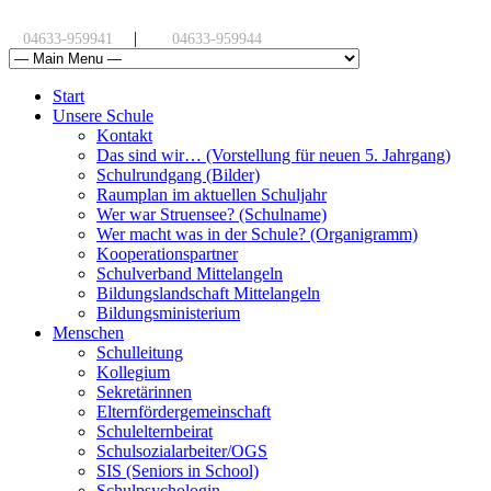
|
04633-959941
04633-959944
Start
Unsere Schule
Kontakt
Das sind wir… (Vorstellung für neuen 5. Jahrgang)
Schulrundgang (Bilder)
Raumplan im aktuellen Schuljahr
Wer war Struensee? (Schulname)
Wer macht was in der Schule? (Organigramm)
Kooperationspartner
Schulverband Mittelangeln
Bildungslandschaft Mittelangeln
Bildungsministerium
Menschen
Schulleitung
Kollegium
Sekretärinnen
Elternfördergemeinschaft
Schulelternbeirat
Schulsozialarbeiter/OGS
SIS (Seniors in School)
Schulpsychologin