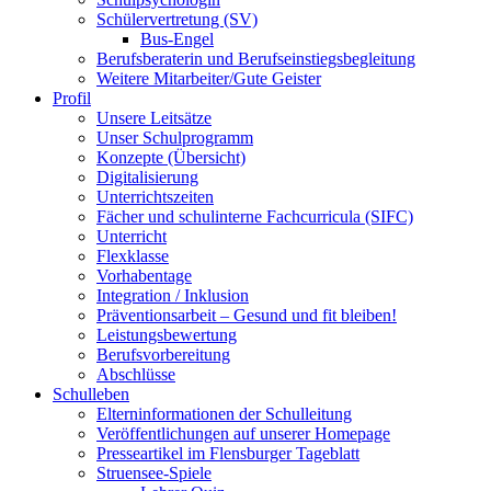
Schülervertretung (SV)
Bus-Engel
Berufsberaterin und Berufseinstiegsbegleitung
Weitere Mitarbeiter/Gute Geister
Profil
Unsere Leitsätze
Unser Schulprogramm
Konzepte (Übersicht)
Digitalisierung
Unterrichtszeiten
Fächer und schulinterne Fachcurricula (SIFC)
Unterricht
Flexklasse
Vorhabentage
Integration / Inklusion
Präventionsarbeit – Gesund und fit bleiben!
Leistungsbewertung
Berufsvorbereitung
Abschlüsse
Schulleben
Elterninformationen der Schulleitung
Veröffentlichungen auf unserer Homepage
Presseartikel im Flensburger Tageblatt
Struensee-Spiele