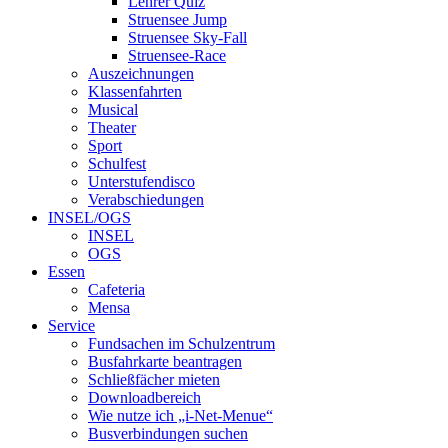
Lehrer Quiz
Struensee Jump
Struensee Sky-Fall
Struensee-Race
Auszeichnungen
Klassenfahrten
Musical
Theater
Sport
Schulfest
Unterstufendisco
Verabschiedungen
INSEL/OGS
INSEL
OGS
Essen
Cafeteria
Mensa
Service
Fundsachen im Schulzentrum
Busfahrkarte beantragen
Schließfächer mieten
Downloadbereich
Wie nutze ich „i-Net-Menue“
Busverbindungen suchen