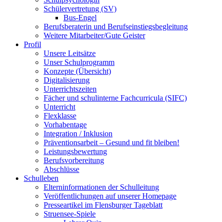
Schülervertretung (SV)
Bus-Engel
Berufsberaterin und Berufseinstiegsbegleitung
Weitere Mitarbeiter/Gute Geister
Profil
Unsere Leitsätze
Unser Schulprogramm
Konzepte (Übersicht)
Digitalisierung
Unterrichtszeiten
Fächer und schulinterne Fachcurricula (SIFC)
Unterricht
Flexklasse
Vorhabentage
Integration / Inklusion
Präventionsarbeit – Gesund und fit bleiben!
Leistungsbewertung
Berufsvorbereitung
Abschlüsse
Schulleben
Elterninformationen der Schulleitung
Veröffentlichungen auf unserer Homepage
Presseartikel im Flensburger Tageblatt
Struensee-Spiele