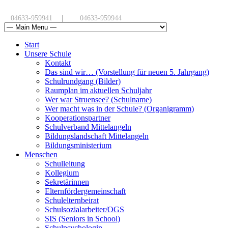
|
04633-959941
04633-959944
Start
Unsere Schule
Kontakt
Das sind wir… (Vorstellung für neuen 5. Jahrgang)
Schulrundgang (Bilder)
Raumplan im aktuellen Schuljahr
Wer war Struensee? (Schulname)
Wer macht was in der Schule? (Organigramm)
Kooperationspartner
Schulverband Mittelangeln
Bildungslandschaft Mittelangeln
Bildungsministerium
Menschen
Schulleitung
Kollegium
Sekretärinnen
Elternfördergemeinschaft
Schulelternbeirat
Schulsozialarbeiter/OGS
SIS (Seniors in School)
Schulpsychologin