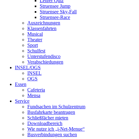
Lehrer Quiz
Struensee Jump
Struensee Sky-Fall
Struensee-Race
Auszeichnungen
Klassenfahrten
Musical
Theater
Sport
Schulfest
Unterstufendisco
Verabschiedungen
INSEL/OGS
INSEL
OGS
Essen
Cafeteria
Mensa
Service
Fundsachen im Schulzentrum
Busfahrkarte beantragen
Schließfächer mieten
Downloadbereich
Wie nutze ich „i-Net-Menue“
Busverbindungen suchen