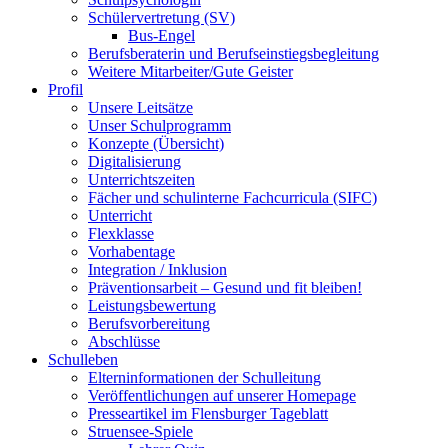
Schülervertretung (SV)
Bus-Engel
Berufsberaterin und Berufseinstiegsbegleitung
Weitere Mitarbeiter/Gute Geister
Profil
Unsere Leitsätze
Unser Schulprogramm
Konzepte (Übersicht)
Digitalisierung
Unterrichtszeiten
Fächer und schulinterne Fachcurricula (SIFC)
Unterricht
Flexklasse
Vorhabentage
Integration / Inklusion
Präventionsarbeit – Gesund und fit bleiben!
Leistungsbewertung
Berufsvorbereitung
Abschlüsse
Schulleben
Elterninformationen der Schulleitung
Veröffentlichungen auf unserer Homepage
Presseartikel im Flensburger Tageblatt
Struensee-Spiele