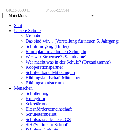
|
04633-959941
04633-959944
Start
Unsere Schule
Kontakt
Das sind wir… (Vorstellung für neuen 5. Jahrgang)
Schulrundgang (Bilder)
Raumplan im aktuellen Schuljahr
Wer war Struensee? (Schulname)
Wer macht was in der Schule? (Organigramm)
Kooperationspartner
Schulverband Mittelangeln
Bildungslandschaft Mittelangeln
Bildungsministerium
Menschen
Schulleitung
Kollegium
Sekretärinnen
Elternfördergemeinschaft
Schulelternbeirat
Schulsozialarbeiter/OGS
SIS (Seniors in School)
Schulpsychologin