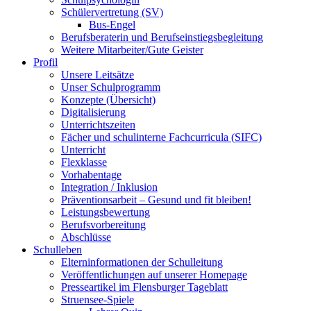
Schülervertretung (SV)
Bus-Engel
Berufsberaterin und Berufseinstiegsbegleitung
Weitere Mitarbeiter/Gute Geister
Profil
Unsere Leitsätze
Unser Schulprogramm
Konzepte (Übersicht)
Digitalisierung
Unterrichtszeiten
Fächer und schulinterne Fachcurricula (SIFC)
Unterricht
Flexklasse
Vorhabentage
Integration / Inklusion
Präventionsarbeit – Gesund und fit bleiben!
Leistungsbewertung
Berufsvorbereitung
Abschlüsse
Schulleben
Elterninformationen der Schulleitung
Veröffentlichungen auf unserer Homepage
Presseartikel im Flensburger Tageblatt
Struensee-Spiele