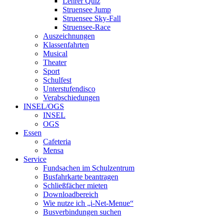
Lehrer Quiz
Struensee Jump
Struensee Sky-Fall
Struensee-Race
Auszeichnungen
Klassenfahrten
Musical
Theater
Sport
Schulfest
Unterstufendisco
Verabschiedungen
INSEL/OGS
INSEL
OGS
Essen
Cafeteria
Mensa
Service
Fundsachen im Schulzentrum
Busfahrkarte beantragen
Schließfächer mieten
Downloadbereich
Wie nutze ich „i-Net-Menue“
Busverbindungen suchen