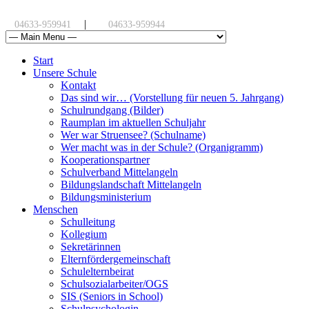
|
04633-959941
04633-959944
Start
Unsere Schule
Kontakt
Das sind wir… (Vorstellung für neuen 5. Jahrgang)
Schulrundgang (Bilder)
Raumplan im aktuellen Schuljahr
Wer war Struensee? (Schulname)
Wer macht was in der Schule? (Organigramm)
Kooperationspartner
Schulverband Mittelangeln
Bildungslandschaft Mittelangeln
Bildungsministerium
Menschen
Schulleitung
Kollegium
Sekretärinnen
Elternfördergemeinschaft
Schulelternbeirat
Schulsozialarbeiter/OGS
SIS (Seniors in School)
Schulpsychologin