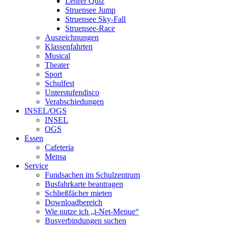
Lehrer Quiz
Struensee Jump
Struensee Sky-Fall
Struensee-Race
Auszeichnungen
Klassenfahrten
Musical
Theater
Sport
Schulfest
Unterstufendisco
Verabschiedungen
INSEL/OGS
INSEL
OGS
Essen
Cafeteria
Mensa
Service
Fundsachen im Schulzentrum
Busfahrkarte beantragen
Schließfächer mieten
Downloadbereich
Wie nutze ich „i-Net-Menue“
Busverbindungen suchen