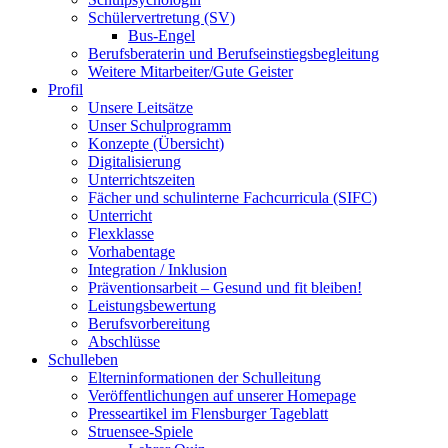
Schülervertretung (SV)
Bus-Engel
Berufsberaterin und Berufseinstiegsbegleitung
Weitere Mitarbeiter/Gute Geister
Profil
Unsere Leitsätze
Unser Schulprogramm
Konzepte (Übersicht)
Digitalisierung
Unterrichtszeiten
Fächer und schulinterne Fachcurricula (SIFC)
Unterricht
Flexklasse
Vorhabentage
Integration / Inklusion
Präventionsarbeit – Gesund und fit bleiben!
Leistungsbewertung
Berufsvorbereitung
Abschlüsse
Schulleben
Elterninformationen der Schulleitung
Veröffentlichungen auf unserer Homepage
Presseartikel im Flensburger Tageblatt
Struensee-Spiele