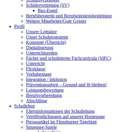
Schülervertretung (SV)
Bus-Engel
Berufsberaterin und Berufseinstiegsbegleitung
Weitere Mitarbeiter/Gute Geister
Profil
Unsere Leitsätze
Unser Schulprogramm
Konzepte (Übersicht)
Digitalisierung
Unterrichtszeiten
Fächer und schulinterne Fachcurricula (SIFC)
Unterricht
Flexklasse
Vorhabentage
Integration / Inklusion
Präventionsarbeit – Gesund und fit bleiben!
Leistungsbewertung
Berufsvorbereitung
Abschlüsse
Schulleben
Elterninformationen der Schulleitung
Veröffentlichungen auf unserer Homepage
Presseartikel im Flensburger Tageblatt
Struensee-Spiele