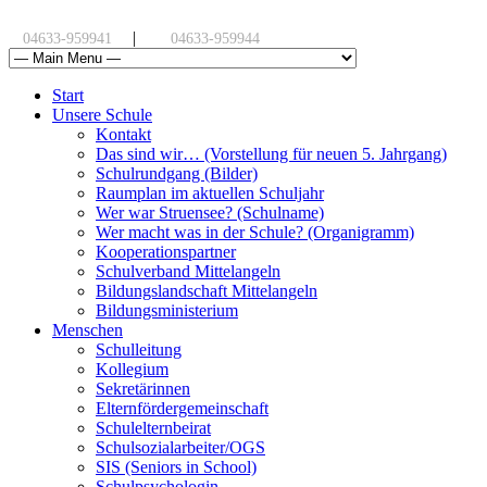
|
04633-959941
04633-959944
Start
Unsere Schule
Kontakt
Das sind wir… (Vorstellung für neuen 5. Jahrgang)
Schulrundgang (Bilder)
Raumplan im aktuellen Schuljahr
Wer war Struensee? (Schulname)
Wer macht was in der Schule? (Organigramm)
Kooperationspartner
Schulverband Mittelangeln
Bildungslandschaft Mittelangeln
Bildungsministerium
Menschen
Schulleitung
Kollegium
Sekretärinnen
Elternfördergemeinschaft
Schulelternbeirat
Schulsozialarbeiter/OGS
SIS (Seniors in School)
Schulpsychologin