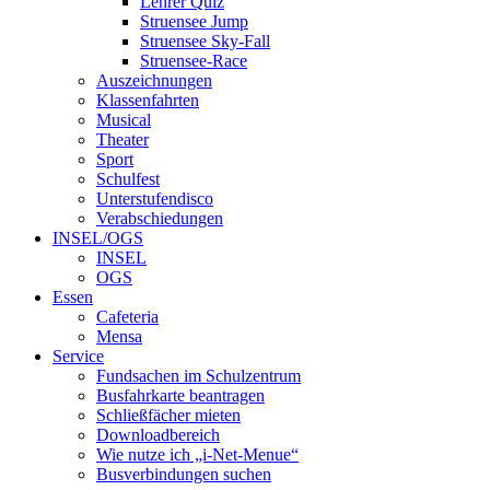
Lehrer Quiz
Struensee Jump
Struensee Sky-Fall
Struensee-Race
Auszeichnungen
Klassenfahrten
Musical
Theater
Sport
Schulfest
Unterstufendisco
Verabschiedungen
INSEL/OGS
INSEL
OGS
Essen
Cafeteria
Mensa
Service
Fundsachen im Schulzentrum
Busfahrkarte beantragen
Schließfächer mieten
Downloadbereich
Wie nutze ich „i-Net-Menue“
Busverbindungen suchen