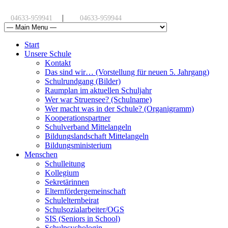
|
04633-959941
04633-959944
Start
Unsere Schule
Kontakt
Das sind wir… (Vorstellung für neuen 5. Jahrgang)
Schulrundgang (Bilder)
Raumplan im aktuellen Schuljahr
Wer war Struensee? (Schulname)
Wer macht was in der Schule? (Organigramm)
Kooperationspartner
Schulverband Mittelangeln
Bildungslandschaft Mittelangeln
Bildungsministerium
Menschen
Schulleitung
Kollegium
Sekretärinnen
Elternfördergemeinschaft
Schulelternbeirat
Schulsozialarbeiter/OGS
SIS (Seniors in School)
Schulpsychologin