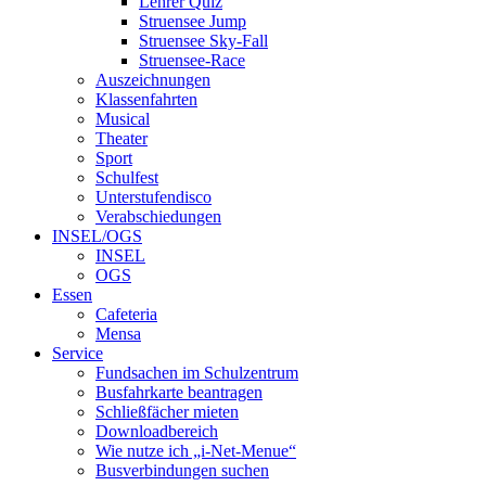
Lehrer Quiz
Struensee Jump
Struensee Sky-Fall
Struensee-Race
Auszeichnungen
Klassenfahrten
Musical
Theater
Sport
Schulfest
Unterstufendisco
Verabschiedungen
INSEL/OGS
INSEL
OGS
Essen
Cafeteria
Mensa
Service
Fundsachen im Schulzentrum
Busfahrkarte beantragen
Schließfächer mieten
Downloadbereich
Wie nutze ich „i-Net-Menue“
Busverbindungen suchen