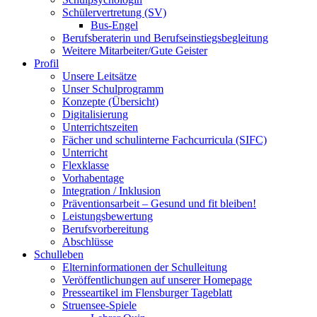
Schülervertretung (SV)
Bus-Engel
Berufsberaterin und Berufseinstiegsbegleitung
Weitere Mitarbeiter/Gute Geister
Profil
Unsere Leitsätze
Unser Schulprogramm
Konzepte (Übersicht)
Digitalisierung
Unterrichtszeiten
Fächer und schulinterne Fachcurricula (SIFC)
Unterricht
Flexklasse
Vorhabentage
Integration / Inklusion
Präventionsarbeit – Gesund und fit bleiben!
Leistungsbewertung
Berufsvorbereitung
Abschlüsse
Schulleben
Elterninformationen der Schulleitung
Veröffentlichungen auf unserer Homepage
Presseartikel im Flensburger Tageblatt
Struensee-Spiele