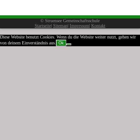
© Struensee Gemeinschaftsschule
Startseite
|
Sitemap
|
Impressum
|
Kontakt
Diese Website benutzt Cookies. Wenn du die Website weiter nutzt, gehen wir
von deinem Einverständnis aus.
Ok