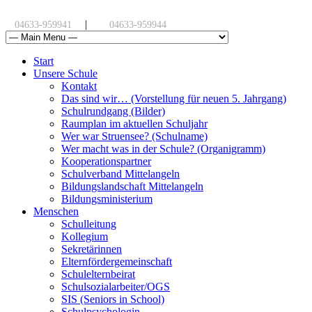
|
04633-959941
04633-959944
Start
Unsere Schule
Kontakt
Das sind wir… (Vorstellung für neuen 5. Jahrgang)
Schulrundgang (Bilder)
Raumplan im aktuellen Schuljahr
Wer war Struensee? (Schulname)
Wer macht was in der Schule? (Organigramm)
Kooperationspartner
Schulverband Mittelangeln
Bildungslandschaft Mittelangeln
Bildungsministerium
Menschen
Schulleitung
Kollegium
Sekretärinnen
Elternfördergemeinschaft
Schulelternbeirat
Schulsozialarbeiter/OGS
SIS (Seniors in School)
Schulpsychologin