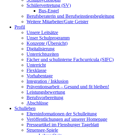
Schülervertretung (SV)
Bus-Engel
Berufsberaterin und Berufseinstiegsbegleitung
Weitere Mitarbeiter/Gute Geister
Profil
Unsere Leitsätze
Unser Schulprogramm
Konzepte (Übersicht)
Digitalisierung
Unterrichtszeiten
Fächer und schulinterne Fachcurricula (SIFC)
Unterricht
Flexklasse
Vorhabentage
Integration / Inklusion
Präventionsarbeit – Gesund und fit bleiben!
Leistungsbewertung
Berufsvorbereitung
Abschlüsse
Schulleben
Elterninformationen der Schulleitung
Veröffentlichungen auf unserer Homepage
Presseartikel im Flensburger Tageblatt
Struensee-Spiele