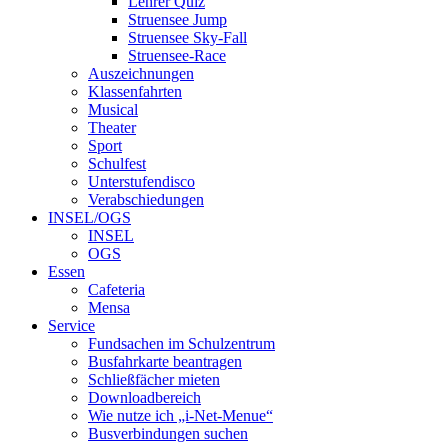
Lehrer Quiz
Struensee Jump
Struensee Sky-Fall
Struensee-Race
Auszeichnungen
Klassenfahrten
Musical
Theater
Sport
Schulfest
Unterstufendisco
Verabschiedungen
INSEL/OGS
INSEL
OGS
Essen
Cafeteria
Mensa
Service
Fundsachen im Schulzentrum
Busfahrkarte beantragen
Schließfächer mieten
Downloadbereich
Wie nutze ich „i-Net-Menue“
Busverbindungen suchen