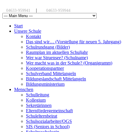
|
04633-959941
04633-959944
Start
Unsere Schule
Kontakt
Das sind wir… (Vorstellung für neuen 5. Jahrgang)
Schulrundgang (Bilder)
Raumplan im aktuellen Schuljahr
Wer war Struensee? (Schulname)
Wer macht was in der Schule? (Organigramm)
Kooperationspartner
Schulverband Mittelangeln
Bildungslandschaft Mittelangeln
Bildungsministerium
Menschen
Schulleitung
Kollegium
Sekretärinnen
Elternfördergemeinschaft
Schulelternbeirat
Schulsozialarbeiter/OGS
SIS (Seniors in School)
Schulpsychologin