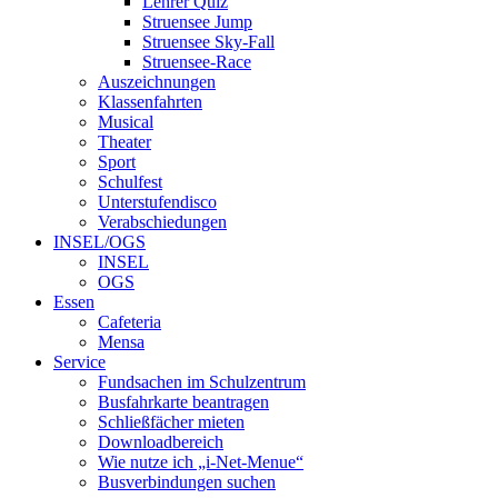
Lehrer Quiz
Struensee Jump
Struensee Sky-Fall
Struensee-Race
Auszeichnungen
Klassenfahrten
Musical
Theater
Sport
Schulfest
Unterstufendisco
Verabschiedungen
INSEL/OGS
INSEL
OGS
Essen
Cafeteria
Mensa
Service
Fundsachen im Schulzentrum
Busfahrkarte beantragen
Schließfächer mieten
Downloadbereich
Wie nutze ich „i-Net-Menue“
Busverbindungen suchen