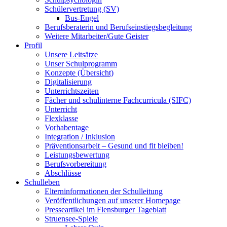
Schülervertretung (SV)
Bus-Engel
Berufsberaterin und Berufseinstiegsbegleitung
Weitere Mitarbeiter/Gute Geister
Profil
Unsere Leitsätze
Unser Schulprogramm
Konzepte (Übersicht)
Digitalisierung
Unterrichtszeiten
Fächer und schulinterne Fachcurricula (SIFC)
Unterricht
Flexklasse
Vorhabentage
Integration / Inklusion
Präventionsarbeit – Gesund und fit bleiben!
Leistungsbewertung
Berufsvorbereitung
Abschlüsse
Schulleben
Elterninformationen der Schulleitung
Veröffentlichungen auf unserer Homepage
Presseartikel im Flensburger Tageblatt
Struensee-Spiele