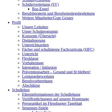
Schülervertretung (SV)
Bus-Engel
Berufsberaterin und Berufseinstiegsbegleitung
Weitere Mitarbeiter/Gute Geister
Profil
Unsere Leitsätze
Unser Schulprogramm
Konzepte (Übersicht)
Digitalisierung
Unterrichtszeiten
Fächer und schulinterne Fachcurricula (SIFC)
Unterricht
Flexklasse
Vorhabentage
Integration / Inklusion
Präventionsarbeit – Gesund und fit bleiben!
Leistungsbewertung
Berufsvorbereitung
Abschlüsse
Schulleben
Elterninformationen der Schulleitung
Veröffentlichungen auf unserer Homepage
Presseartikel im Flensburger Tageblatt
Struensee-Spiele