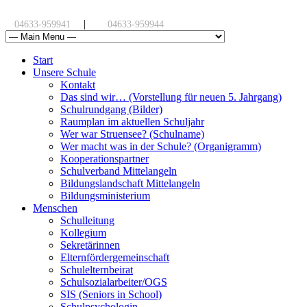
|
04633-959941
04633-959944
Start
Unsere Schule
Kontakt
Das sind wir… (Vorstellung für neuen 5. Jahrgang)
Schulrundgang (Bilder)
Raumplan im aktuellen Schuljahr
Wer war Struensee? (Schulname)
Wer macht was in der Schule? (Organigramm)
Kooperationspartner
Schulverband Mittelangeln
Bildungslandschaft Mittelangeln
Bildungsministerium
Menschen
Schulleitung
Kollegium
Sekretärinnen
Elternfördergemeinschaft
Schulelternbeirat
Schulsozialarbeiter/OGS
SIS (Seniors in School)
Schulpsychologin