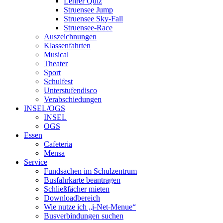
Lehrer Quiz
Struensee Jump
Struensee Sky-Fall
Struensee-Race
Auszeichnungen
Klassenfahrten
Musical
Theater
Sport
Schulfest
Unterstufendisco
Verabschiedungen
INSEL/OGS
INSEL
OGS
Essen
Cafeteria
Mensa
Service
Fundsachen im Schulzentrum
Busfahrkarte beantragen
Schließfächer mieten
Downloadbereich
Wie nutze ich „i-Net-Menue“
Busverbindungen suchen