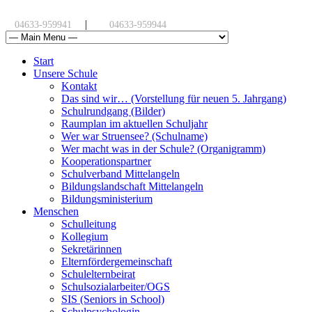
|
04633-959941
04633-959944
Start
Unsere Schule
Kontakt
Das sind wir… (Vorstellung für neuen 5. Jahrgang)
Schulrundgang (Bilder)
Raumplan im aktuellen Schuljahr
Wer war Struensee? (Schulname)
Wer macht was in der Schule? (Organigramm)
Kooperationspartner
Schulverband Mittelangeln
Bildungslandschaft Mittelangeln
Bildungsministerium
Menschen
Schulleitung
Kollegium
Sekretärinnen
Elternfördergemeinschaft
Schulelternbeirat
Schulsozialarbeiter/OGS
SIS (Seniors in School)
Schulpsychologin