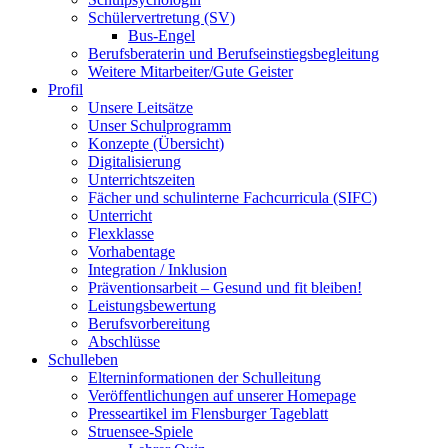
Schülervertretung (SV)
Bus-Engel
Berufsberaterin und Berufseinstiegsbegleitung
Weitere Mitarbeiter/Gute Geister
Profil
Unsere Leitsätze
Unser Schulprogramm
Konzepte (Übersicht)
Digitalisierung
Unterrichtszeiten
Fächer und schulinterne Fachcurricula (SIFC)
Unterricht
Flexklasse
Vorhabentage
Integration / Inklusion
Präventionsarbeit – Gesund und fit bleiben!
Leistungsbewertung
Berufsvorbereitung
Abschlüsse
Schulleben
Elterninformationen der Schulleitung
Veröffentlichungen auf unserer Homepage
Presseartikel im Flensburger Tageblatt
Struensee-Spiele