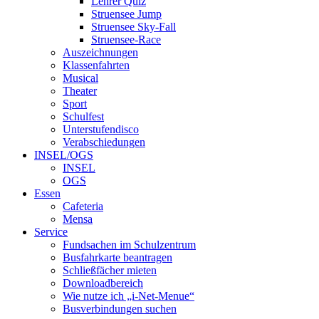
Lehrer Quiz
Struensee Jump
Struensee Sky-Fall
Struensee-Race
Auszeichnungen
Klassenfahrten
Musical
Theater
Sport
Schulfest
Unterstufendisco
Verabschiedungen
INSEL/OGS
INSEL
OGS
Essen
Cafeteria
Mensa
Service
Fundsachen im Schulzentrum
Busfahrkarte beantragen
Schließfächer mieten
Downloadbereich
Wie nutze ich „i-Net-Menue“
Busverbindungen suchen