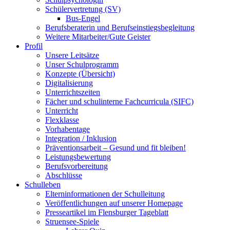
Schülervertretung (SV)
Bus-Engel
Berufsberaterin und Berufseinstiegsbegleitung
Weitere Mitarbeiter/Gute Geister
Profil
Unsere Leitsätze
Unser Schulprogramm
Konzepte (Übersicht)
Digitalisierung
Unterrichtszeiten
Fächer und schulinterne Fachcurricula (SIFC)
Unterricht
Flexklasse
Vorhabentage
Integration / Inklusion
Präventionsarbeit – Gesund und fit bleiben!
Leistungsbewertung
Berufsvorbereitung
Abschlüsse
Schulleben
Elterninformationen der Schulleitung
Veröffentlichungen auf unserer Homepage
Presseartikel im Flensburger Tageblatt
Struensee-Spiele