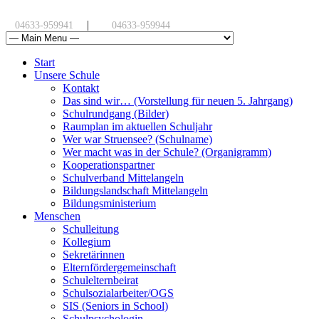
|
04633-959941
04633-959944
Start
Unsere Schule
Kontakt
Das sind wir… (Vorstellung für neuen 5. Jahrgang)
Schulrundgang (Bilder)
Raumplan im aktuellen Schuljahr
Wer war Struensee? (Schulname)
Wer macht was in der Schule? (Organigramm)
Kooperationspartner
Schulverband Mittelangeln
Bildungslandschaft Mittelangeln
Bildungsministerium
Menschen
Schulleitung
Kollegium
Sekretärinnen
Elternfördergemeinschaft
Schulelternbeirat
Schulsozialarbeiter/OGS
SIS (Seniors in School)
Schulpsychologin