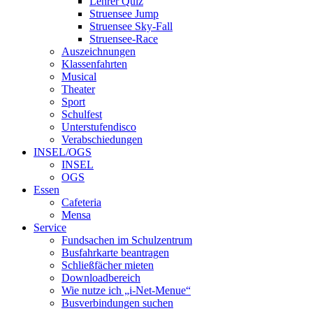
Lehrer Quiz
Struensee Jump
Struensee Sky-Fall
Struensee-Race
Auszeichnungen
Klassenfahrten
Musical
Theater
Sport
Schulfest
Unterstufendisco
Verabschiedungen
INSEL/OGS
INSEL
OGS
Essen
Cafeteria
Mensa
Service
Fundsachen im Schulzentrum
Busfahrkarte beantragen
Schließfächer mieten
Downloadbereich
Wie nutze ich „i-Net-Menue“
Busverbindungen suchen