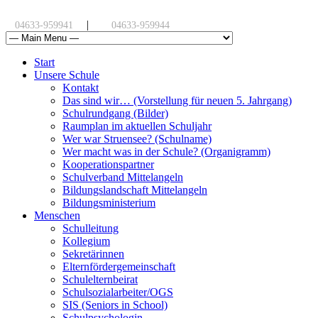
|
04633-959941
04633-959944
Start
Unsere Schule
Kontakt
Das sind wir… (Vorstellung für neuen 5. Jahrgang)
Schulrundgang (Bilder)
Raumplan im aktuellen Schuljahr
Wer war Struensee? (Schulname)
Wer macht was in der Schule? (Organigramm)
Kooperationspartner
Schulverband Mittelangeln
Bildungslandschaft Mittelangeln
Bildungsministerium
Menschen
Schulleitung
Kollegium
Sekretärinnen
Elternfördergemeinschaft
Schulelternbeirat
Schulsozialarbeiter/OGS
SIS (Seniors in School)
Schulpsychologin