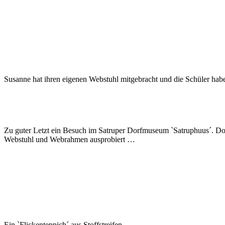
Susanne hat ihren eigenen Webstuhl mitgebracht und die Schüler hab
Zu guter Letzt ein Besuch im Satruper Dorfmuseum `Satruphuus´. 
Webstuhl und Webrahmen ausprobiert …
Ein `Flickenteppich´ aus Stoffstreifen