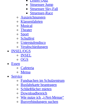
Lehrer Quiz
Struensee Jump
Struensee Sky-Fall
Struensee-Race
Auszeichnungen
Klassenfahrten
Musical
Theater
Sport
Schulfest
Unterstufendisco
Verabschiedungen
INSEL/OGS
INSEL
OGS
Essen
Cafeteria
Mensa
Service
Fundsachen im Schulzentrum
Busfahrkarte beantragen
Schließfächer mieten
Downloadbereich
Wie nutze ich „i-Net-Menue“
Busverbindungen suchen