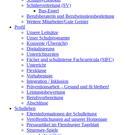
Schülervertretung (SV)
Bus-Engel
Berufsberaterin und Berufseinstiegsbegleitung
Weitere Mitarbeiter/Gute Geister
Profil
Unsere Leitsätze
Unser Schulprogramm
Konzepte (Übersicht)
Digitalisierung
Unterrichtszeiten
Fächer und schulinterne Fachcurricula (SIFC)
Unterricht
Flexklasse
Vorhabentage
Integration / Inklusion
Präventionsarbeit – Gesund und fit bleiben!
Leistungsbewertung
Berufsvorbereitung
Abschlüsse
Schulleben
Elterninformationen der Schulleitung
Veröffentlichungen auf unserer Homepage
Presseartikel im Flensburger Tageblatt
Struensee-Spiele