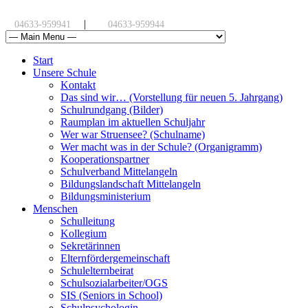
|
04633-959941
04633-959944
Start
Unsere Schule
Kontakt
Das sind wir… (Vorstellung für neuen 5. Jahrgang)
Schulrundgang (Bilder)
Raumplan im aktuellen Schuljahr
Wer war Struensee? (Schulname)
Wer macht was in der Schule? (Organigramm)
Kooperationspartner
Schulverband Mittelangeln
Bildungslandschaft Mittelangeln
Bildungsministerium
Menschen
Schulleitung
Kollegium
Sekretärinnen
Elternfördergemeinschaft
Schulelternbeirat
Schulsozialarbeiter/OGS
SIS (Seniors in School)
Schulpsychologin