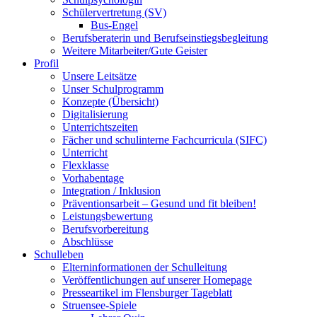
Schülervertretung (SV)
Bus-Engel
Berufsberaterin und Berufseinstiegsbegleitung
Weitere Mitarbeiter/Gute Geister
Profil
Unsere Leitsätze
Unser Schulprogramm
Konzepte (Übersicht)
Digitalisierung
Unterrichtszeiten
Fächer und schulinterne Fachcurricula (SIFC)
Unterricht
Flexklasse
Vorhabentage
Integration / Inklusion
Präventionsarbeit – Gesund und fit bleiben!
Leistungsbewertung
Berufsvorbereitung
Abschlüsse
Schulleben
Elterninformationen der Schulleitung
Veröffentlichungen auf unserer Homepage
Presseartikel im Flensburger Tageblatt
Struensee-Spiele