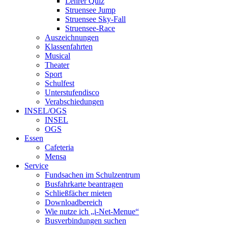
Lehrer Quiz
Struensee Jump
Struensee Sky-Fall
Struensee-Race
Auszeichnungen
Klassenfahrten
Musical
Theater
Sport
Schulfest
Unterstufendisco
Verabschiedungen
INSEL/OGS
INSEL
OGS
Essen
Cafeteria
Mensa
Service
Fundsachen im Schulzentrum
Busfahrkarte beantragen
Schließfächer mieten
Downloadbereich
Wie nutze ich „i-Net-Menue“
Busverbindungen suchen