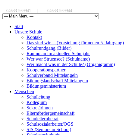
|
04633-959941
04633-959944
Start
Unsere Schule
Kontakt
Das sind wir… (Vorstellung für neuen 5. Jahrgang)
Schulrundgang (Bilder)
Raumplan im aktuellen Schuljahr
Wer war Struensee? (Schulname)
Wer macht was in der Schule? (Organigramm)
Kooperationspartner
Schulverband Mittelangeln
Bildungslandschaft Mittelangeln
Bildungsministerium
Menschen
Schulleitung
Kollegium
Sekretärinnen
Elternfördergemeinschaft
Schulelternbeirat
Schulsozialarbeiter/OGS
SIS (Seniors in School)
Schulpsychologin