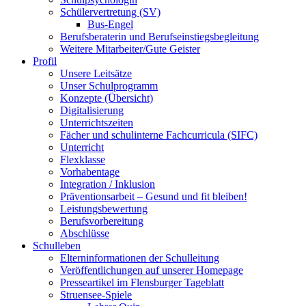
Schülervertretung (SV)
Bus-Engel
Berufsberaterin und Berufseinstiegsbegleitung
Weitere Mitarbeiter/Gute Geister
Profil
Unsere Leitsätze
Unser Schulprogramm
Konzepte (Übersicht)
Digitalisierung
Unterrichtszeiten
Fächer und schulinterne Fachcurricula (SIFC)
Unterricht
Flexklasse
Vorhabentage
Integration / Inklusion
Präventionsarbeit – Gesund und fit bleiben!
Leistungsbewertung
Berufsvorbereitung
Abschlüsse
Schulleben
Elterninformationen der Schulleitung
Veröffentlichungen auf unserer Homepage
Presseartikel im Flensburger Tageblatt
Struensee-Spiele