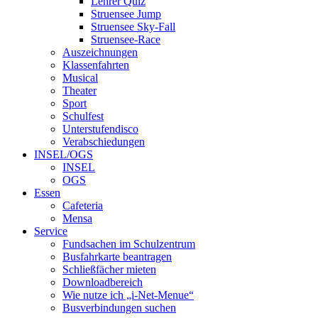
Lehrer Quiz
Struensee Jump
Struensee Sky-Fall
Struensee-Race
Auszeichnungen
Klassenfahrten
Musical
Theater
Sport
Schulfest
Unterstufendisco
Verabschiedungen
INSEL/OGS
INSEL
OGS
Essen
Cafeteria
Mensa
Service
Fundsachen im Schulzentrum
Busfahrkarte beantragen
Schließfächer mieten
Downloadbereich
Wie nutze ich „i-Net-Menue“
Busverbindungen suchen