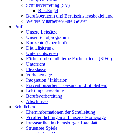
Schülervertretung (SV)
Bus-Engel
Berufsberaterin und Berufseinstiegsbegleitung
Weitere Mitarbeiter/Gute Geister
Profil
Unsere Leitsätze
Unser Schulprogramm
Konzepte (Übersicht)
Digitalisierung
Unterrichtszeiten
Fächer und schulinterne Fachcurricula (SIFC)
Unterricht
Flexklasse
Vorhabentage
Integration / Inklusion
Präventionsarbeit – Gesund und fit bleiben!
Leistungsbewertung
Berufsvorbereitung
Abschlüsse
Schulleben
Elterninformationen der Schulleitung
Veröffentlichungen auf unserer Homepage
Presseartikel im Flensburger Tageblatt
Struensee-Spiele