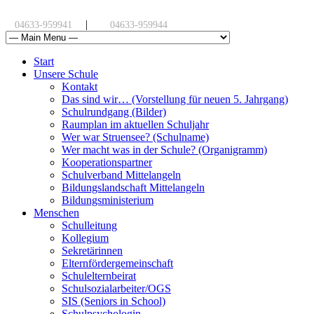
|
04633-959941
04633-959944
Start
Unsere Schule
Kontakt
Das sind wir… (Vorstellung für neuen 5. Jahrgang)
Schulrundgang (Bilder)
Raumplan im aktuellen Schuljahr
Wer war Struensee? (Schulname)
Wer macht was in der Schule? (Organigramm)
Kooperationspartner
Schulverband Mittelangeln
Bildungslandschaft Mittelangeln
Bildungsministerium
Menschen
Schulleitung
Kollegium
Sekretärinnen
Elternfördergemeinschaft
Schulelternbeirat
Schulsozialarbeiter/OGS
SIS (Seniors in School)
Schulpsychologin