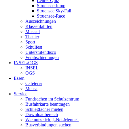
Lehrer Quiz
Struensee Jump
Struensee Sky-Fall
Struensee-Race
Auszeichnungen
Klassenfahrten
Musical
Theater
Sport
Schulfest
Unterstufendisco
Verabschiedungen
INSEL/OGS
INSEL
OGS
Essen
Cafeteria
Mensa
Service
Fundsachen im Schulzentrum
Busfahrkarte beantragen
Schließfächer mieten
Downloadbereich
Wie nutze ich „i-Net-Menue“
Busverbindungen suchen