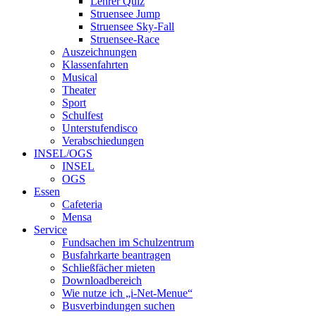
Lehrer Quiz
Struensee Jump
Struensee Sky-Fall
Struensee-Race
Auszeichnungen
Klassenfahrten
Musical
Theater
Sport
Schulfest
Unterstufendisco
Verabschiedungen
INSEL/OGS
INSEL
OGS
Essen
Cafeteria
Mensa
Service
Fundsachen im Schulzentrum
Busfahrkarte beantragen
Schließfächer mieten
Downloadbereich
Wie nutze ich „i-Net-Menue“
Busverbindungen suchen