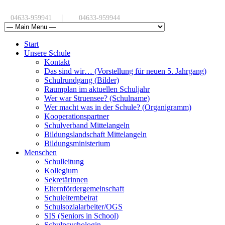
|
04633-959941
04633-959944
Start
Unsere Schule
Kontakt
Das sind wir… (Vorstellung für neuen 5. Jahrgang)
Schulrundgang (Bilder)
Raumplan im aktuellen Schuljahr
Wer war Struensee? (Schulname)
Wer macht was in der Schule? (Organigramm)
Kooperationspartner
Schulverband Mittelangeln
Bildungslandschaft Mittelangeln
Bildungsministerium
Menschen
Schulleitung
Kollegium
Sekretärinnen
Elternfördergemeinschaft
Schulelternbeirat
Schulsozialarbeiter/OGS
SIS (Seniors in School)
Schulpsychologin