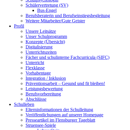
Schülervertretung (SV)
Bus-Engel
Berufsberaterin und Berufseinstiegsbegleitung
Weitere Mitarbeiter/Gute Geister
Profil
Unsere Leitsätze
Unser Schulprogramm
Konzepte (Übersicht)
Digitalisierung
Unterrichtszeiten
Fächer und schulinterne Fachcurricula (SIFC)
Unterricht
Flexklasse
Vorhabentage
Integration / Inklusion
Präventionsarbeit – Gesund und fit bleiben!
Leistungsbewertung
Berufsvorbereitung
Abschlüsse
Schulleben
Elterninformationen der Schulleitung
Veröffentlichungen auf unserer Homepage
Presseartikel im Flensburger Tageblatt
Struensee-Spiele